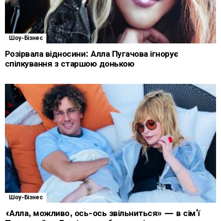
Шоу-Бізнес
Розірвала відносини: Алла Пугачова ігнорує
спілкування з старшою донькою
Шоу-Бізнес
«Алла, можливо, ось-ось звільниться» — в сім’ї