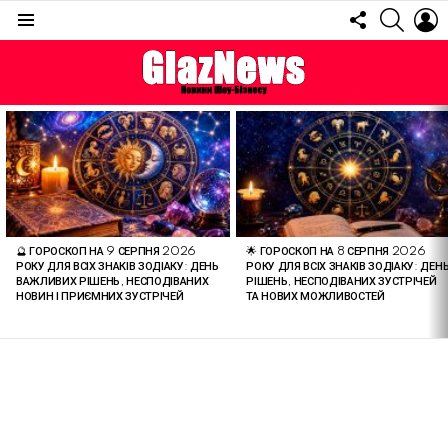
FOLLOW
SEARC
L
US
Menu
ОСТАННІ
СТАТТІ
🔮 ГОРОСКОП НА 9 СЕРПНЯ 2026
🌟 ГОРОСКОП НА 8 СЕРПНЯ 2026
РОКУ ДЛЯ ВСІХ ЗНАКІВ ЗОДІАКУ: ДЕНЬ
РОКУ ДЛЯ ВСІХ ЗНАКІВ ЗОДІАКУ: ДЕН
ВАЖЛИВИХ РІШЕНЬ, НЕСПОДІВАНИХ
РІШЕНЬ, НЕСПОДІВАНИХ ЗУСТРІЧЕЙ
НОВИН І ПРИЄМНИХ ЗУСТРІЧЕЙ
ТА НОВИХ МОЖЛИВОСТЕЙ