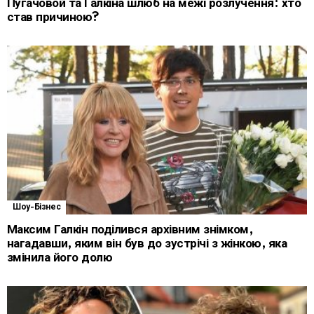
Пугачовой та Галкіна шлюб на межі розлучення: хто
став причиною?
Шоу-Бізнес
Максим Галкін поділився архівним знімком,
нагадавши, яким він був до зустрічі з жінкою, яка
змінила його долю