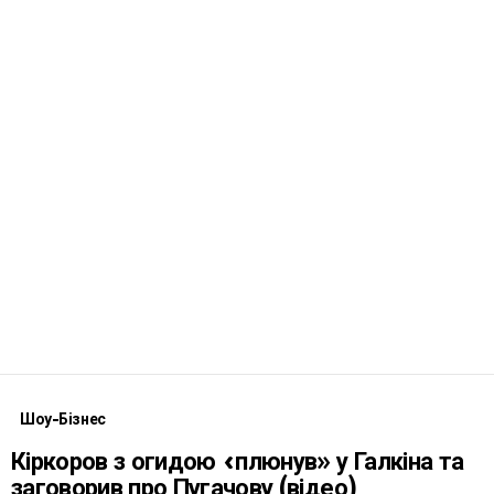
Шоу-Бізнес
Кіркоров з огидою «плюнув» у Галкіна та
заговорив про Пугачову (відео)