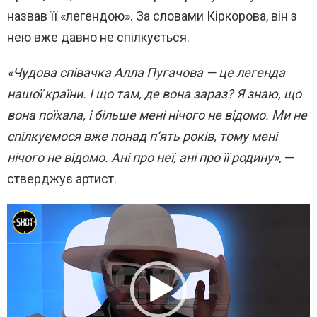
назвав її «легендою». За словами Кіркорова, він з
нею вже давно не спілкується.
«Чудова співачка Алла Пугачова — це легенда
нашої країни. І що там, де вона зараз? Я знаю, що
вона поїхала, і більше мені нічого не відомо. Ми не
спілкуємося вже понад п’ять років, тому мені
нічого не відомо. Ані про неї, ані про її родину»,
—
стверджує артист.
В
и
д
е
о