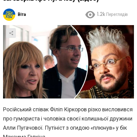
Віта
1.2k
Переглядів
Російський співак Філіп Кіркоров різко висловився
про гумориста і чоловіка своєї колишньої дружини
Алли Пугачової. Путініст з огидою «плюнув» у бік
Максима Галкіна.