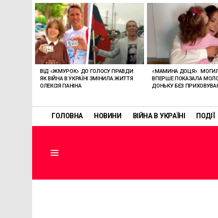
ОСТАННІ
СТАТТІ
ВІД «ЖМУРОК» ДО ГОЛОСУ ПРАВДИ:
«МАМИНА ДОЦЯ»: МОГИ
ЯК ВІЙНА В УКРАЇНІ ЗМІНИЛА ЖИТТЯ
ВПЕРШЕ ПОКАЗАЛА МО
ОЛЕКСІЯ ПАНІНА
ДОНЬКУ БЕЗ ПРИХОВУВА
ГОЛОВНА
НОВИНИ
ВІЙНА В УКРАЇНІ
ПОДІЇ
Menu