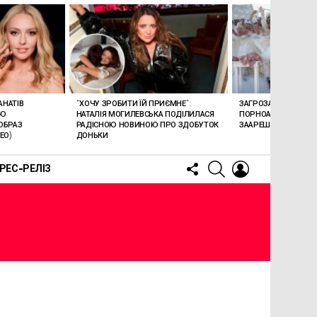
АНАТІВ
“ХОЧУ ЗРОБИТИ ЇЙ ПРИЄМНЕ”:
ЗАГРОЗА 15 РОКІВ В’
ОЮ
НАТАЛІЯ МОГИЛЕВСЬКА ПОДІЛИЛАСЯ
ПОРНОАКТОРКА БОН
ОБРАЗ
РАДІСНОЮ НОВИНОЮ ПРО ЗДОБУТОК
ЗААРЕШТОВАНА НА Б
ЕО)
ДОНЬКИ
FOLLOW
SEARCH
LOGIN
РЕС-РЕЛІЗ
US