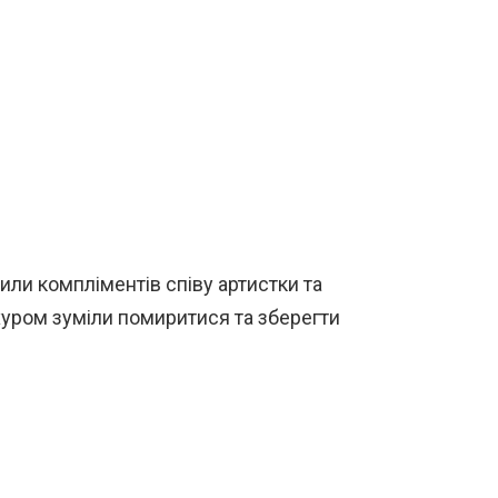
ли компліментів співу артистки та
ахуром зуміли помиритися та зберегти