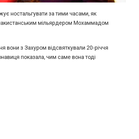
жує ностальгувати за тими часами, як
, пакистанським мільярдером Мохаммадом
пня вони з Захуром відсвяткували 20-річчя
конавиця показала, чим саме вона тоді