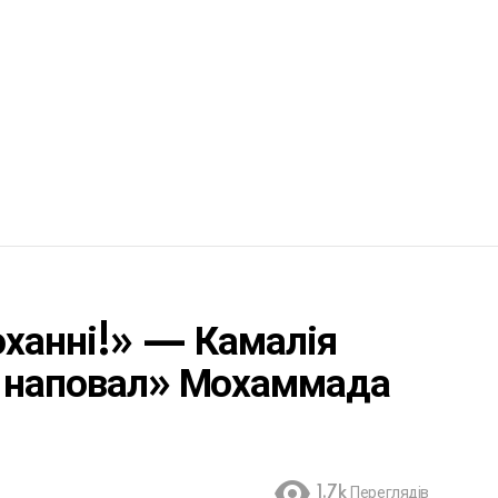
коханні!» — Камалія
а наповал» Мохаммада
1.7k
Переглядів