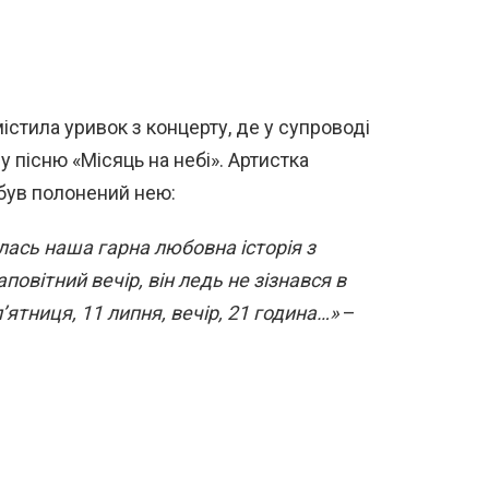
містила уривок з концерту, де у супроводі
 пісню «Місяць на небі». Артистка
р був полонений нею:
чалась наша гарна любовна історія з
овітний вечір, він ледь не зізнався в
п’ятниця, 11 липня, вечір, 21 година…»
–