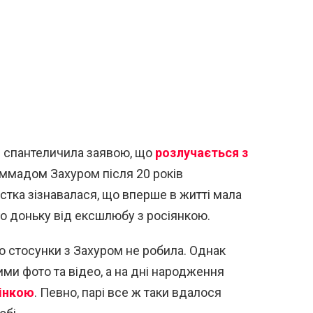
ія спантеличила заявою, що
розлучається з
мадом Захуром після 20 років
тка зізнавалася, що вперше в житті мала
го доньку від ексшлюбу з росіянкою.
о стосунки з Захуром не робила. Однак
и фото та відео, а на дні народження
жінкою
. Певно, парі все ж таки вдалося