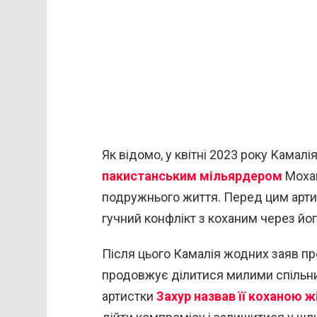
Як відомо, у квітні 2023 року Камал
пакистанським мільярдером
Мохам
подружнього життя. Перед цим артис
гучний конфлікт з коханим через йо
Після цього Камалія жодних заяв пр
продовжує ділитися милими спільним
артистки
Захур назвав її коханою 