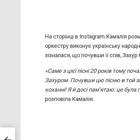
На сторінці в Instagram Камалія роз
оркестру виконує українську народну
зізналася, що почувши її спів, Заху
«Саме з цієї пісні 20 років тому по
Захуром. Почувши цю пісню в той зап
коханні! Я й досі пам’ятаю: це була 
розповіла Камалія.
 у