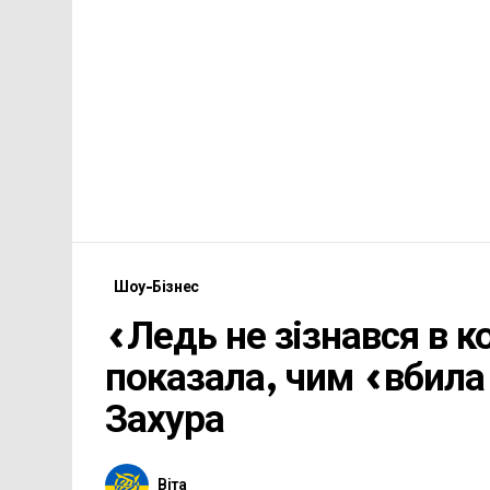
Шоу-Бізнес
«Ледь не зізнався в 
показала, чим «вбил
Захура
Віта