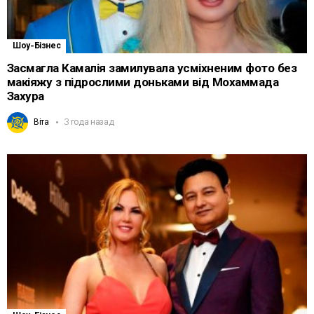
Шоу-Бізнес
Засмагла Камалія замилувала усміхненим фото без
макіяжу з підрослими доньками від Мохаммада
Захура
Віта
3 года назад