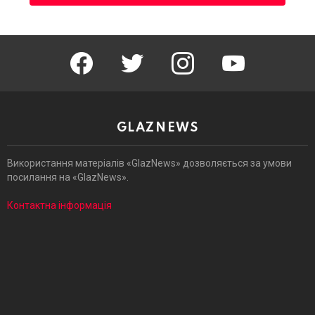
facebook
twitter
instagram
youtube
GLAZNEWS
Використання матеріалів «GlazNews» дозволяється за умови
посилання на «GlazNews».
Контактна інформація