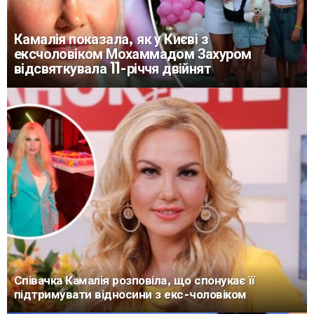
Камалія показала, як у Києві з
ексчоловіком Мохаммадом Захуром
відсвяткувала 11-річчя двійнят
Співачка Камалія розповіла, що спонукає її
підтримувати відносини з екс-чоловіком