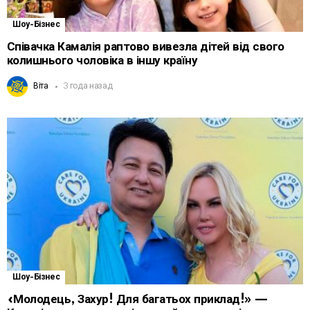
Шоу-Бізнес
Співачка Камалія раптово вивезла дітей від свого
колишнього чоловіка в іншу країну
Віта
3 года назад
Шоу-Бізнес
«Молодець, Захур! Для багатьох приклад!» —