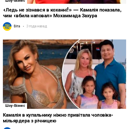
Шоу-Бізнес
«Ледь не зізнався в коханні!» — Камалія показала,
чим «вбила наповал» Мохаммада Захура
Віта
3 года назад
Шоу-Бізнес
Камалія в купальнику ніжно привітала чоловіка-
мільярдера з річницею