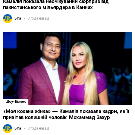
Камалія показала неочікуваний сюрприз від
пакистанського мільярдера в Каннах
Віта
3 года назад
Шоу-Бізнес
«Моя кохана жінка» — Камалія показала кадри, як її
привітав колишній чоловік Мохаммад Захур
Віта
3 года назад