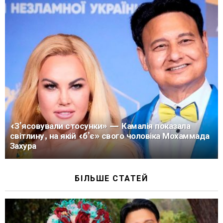
«З’ясовували стосунки» — Камалія показала
світлину, на якій «б’є» свого чоловіка Мохаммада
Захура
БІЛЬШЕ СТАТЕЙ