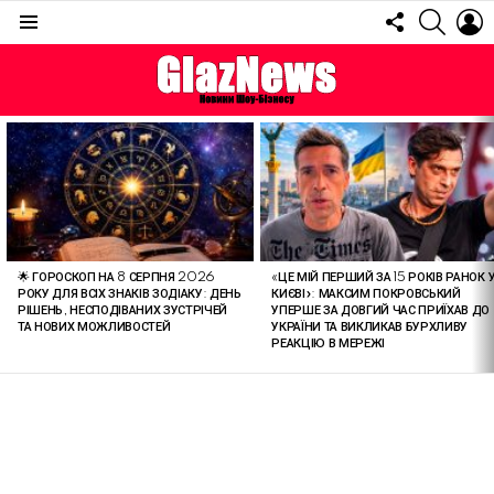
FOLLOW
SEARC
L
US
Menu
ОСТАННІ
СТАТТІ
🌟 ГОРОСКОП НА 8 СЕРПНЯ 2026
«ЦЕ МІЙ ПЕРШИЙ ЗА 15 РОКІВ РАНОК 
РОКУ ДЛЯ ВСІХ ЗНАКІВ ЗОДІАКУ: ДЕНЬ
КИЄВІ»: МАКСИМ ПОКРОВСЬКИЙ
РІШЕНЬ, НЕСПОДІВАНИХ ЗУСТРІЧЕЙ
УПЕРШЕ ЗА ДОВГИЙ ЧАС ПРИЇХАВ ДО
ТА НОВИХ МОЖЛИВОСТЕЙ
УКРАЇНИ ТА ВИКЛИКАВ БУРХЛИВУ
РЕАКЦІЮ В МЕРЕЖІ