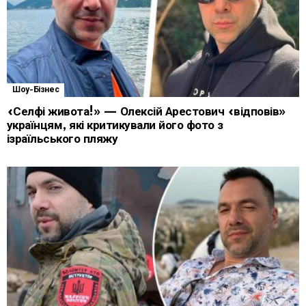
Шоу-Бізнес
«Селфі живота!» — Олексій Арестович «відповів»
українцям, які критикували його фото з
ізраїльського пляжу