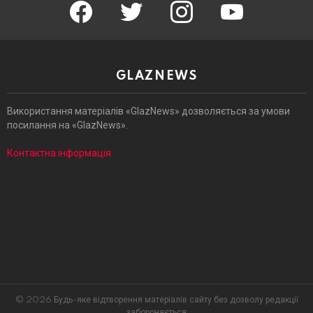
facebook
twitter
instagram
youtube
GLAZNEWS
Використання матеріалів «GlazNews» дозволяється за умови
посилання на «GlazNews».
Контактна інформація
© 2026 Будь-яке відтворення матеріалів сайту без дозволу редакції
забороняється