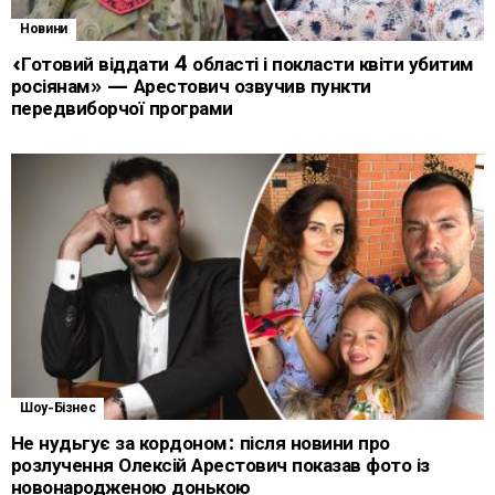
Новини
«Готовий віддати 4 області і покласти квіти убитим
росіянам» — Арестович озвучив пункти
передвиборчої програми
Шоу-Бізнес
Не нудьгує за кордоном: після новини про
розлучення Олексій Арестович показав фото із
новонародженою донькою