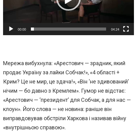
о
п
л
е
00:00
04:24
е
р
Мережа вибухнула: «Арестович — зрадник, який
продає Україну за лайки Собчак!», «4 області +
Крим? Це не мир, це здача!», «Він ‘не здивований’
нічим — бо давно з Кремлем». Гумор не відстає:
«Арестович — ‘президент’ для Собчак, а для нас —
клоун». Його слова — не новина: раніше він
виправдовував обстріли Харкова і називав війну
«внутрішньою справою».