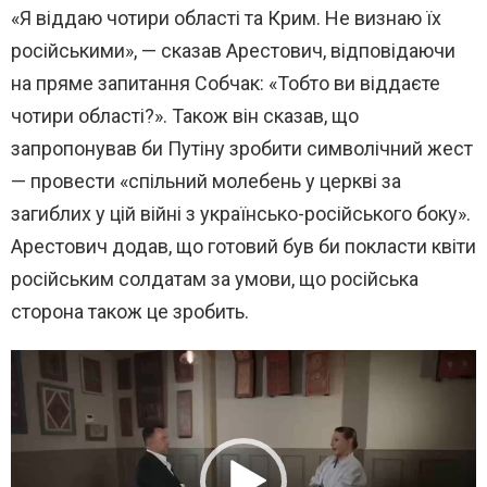
«Я віддаю чотири області та Крим. Не визнаю їх
російськими», — сказав Арестович, відповідаючи
на пряме запитання Собчак: «Тобто ви віддаєте
чотири області?». Також він сказав, що
запропонував би Путіну зробити символічний жест
— провести «спільний молебень у церкві за
загиблих у цій війні з українсько-російського боку».
Арестович додав, що готовий був би покласти квіти
російським солдатам за умови, що російська
сторона також це зробить.
В
и
д
е