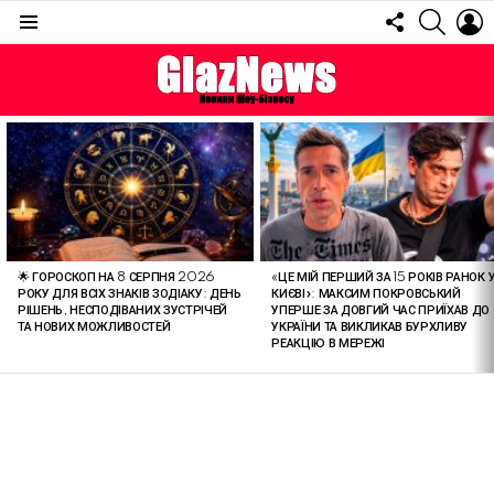
FOLLOW
SEARC
L
US
Menu
ОСТАННІ
СТАТТІ
🌟 ГОРОСКОП НА 8 СЕРПНЯ 2026
«ЦЕ МІЙ ПЕРШИЙ ЗА 15 РОКІВ РАНОК 
РОКУ ДЛЯ ВСІХ ЗНАКІВ ЗОДІАКУ: ДЕНЬ
КИЄВІ»: МАКСИМ ПОКРОВСЬКИЙ
РІШЕНЬ, НЕСПОДІВАНИХ ЗУСТРІЧЕЙ
УПЕРШЕ ЗА ДОВГИЙ ЧАС ПРИЇХАВ ДО
ТА НОВИХ МОЖЛИВОСТЕЙ
УКРАЇНИ ТА ВИКЛИКАВ БУРХЛИВУ
РЕАКЦІЮ В МЕРЕЖІ