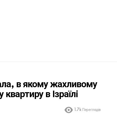
ала, в якому жахливому
у квартиру в Ізраїлі
1.7k
Переглядів