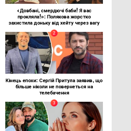
«Довбані, смердючі баби! Я вас
прокляла!»: Полякова жорстко
захистила доньку від хейту через вагу
Кінець епохи: Сергій Притула заявив, що
більше ніколи не повернеться на
телебачення