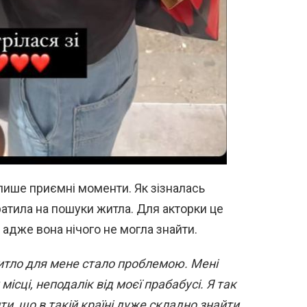
 лише приємні моменти. Як зізналась
ратила на пошуки житла. Для акторки це
дже вона нічого не могла знайти.
житло для мене стало проблемою. Мені
ісці, неподалік від моєї прабабусі. Я так
и, що в такій країні дуже складно знайти