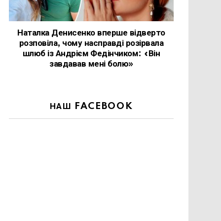
Наталка Денисенко вперше відверто
розповіла, чому насправді розірвала
шлюб із Андрієм Федінчиком: «Він
завдавав мені болю»
НАШ FACEBOOK