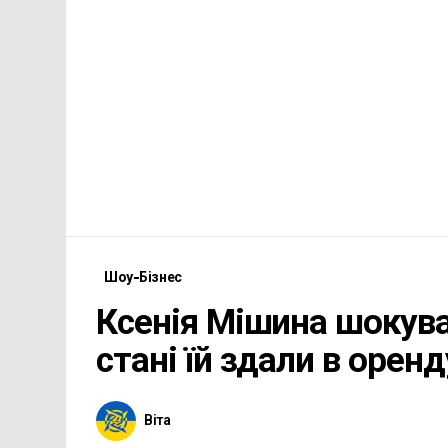
Шоу-Бізнес
Ксенія Мішина шокув
стані їй здали в оренд
Віта