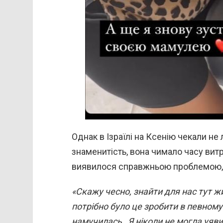
Однак в Ізраїлі на Ксенію чекали не
знаменитість, вона чимало часу вит
виявилося справжньою проблемою, а
«Скажу чесно, знайти для нас тут 
потрібно було це зробити в певному м
намучилась…Я ніколи не могла уявит