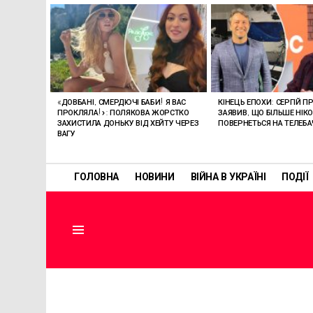
ОСТАННІ
СТАТТІ
«ДОВБАНІ, СМЕРДЮЧІ БАБИ! Я ВАС
КІНЕЦЬ ЕПОХИ: СЕРГІЙ П
ПРОКЛЯЛА!»: ПОЛЯКОВА ЖОРСТКО
ЗАЯВИВ, ЩО БІЛЬШЕ НІК
ЗАХИСТИЛА ДОНЬКУ ВІД ХЕЙТУ ЧЕРЕЗ
ПОВЕРНЕТЬСЯ НА ТЕЛЕБ
ВАГУ
ГОЛОВНА
НОВИНИ
ВІЙНА В УКРАЇНІ
ПОДІЇ
Menu