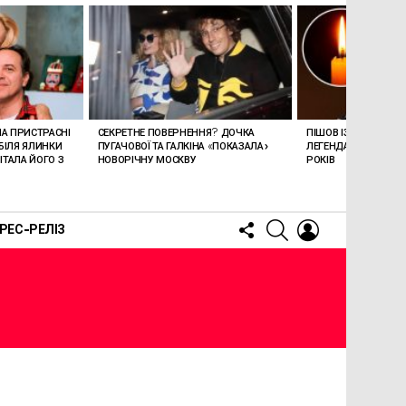
ЛА ПРИСТРАСНІ
СЕКРЕТНЕ ПОВЕРНЕННЯ? ДОЧКА
ПІШОВ ІЗ ЖИТТЯ СТЕ
БІЛЯ ЯЛИНКИ
ПУГАЧОВОЇ ТА ГАЛКІНА «ПОКАЗАЛА»
ЛЕГЕНДАРНОМУ СПІ
ТАЛА ЙОГО З
НОВОРІЧНУ МОСКВУ
РОКІВ
FOLLOW
SEARCH
LOGIN
РЕС-РЕЛІЗ
US