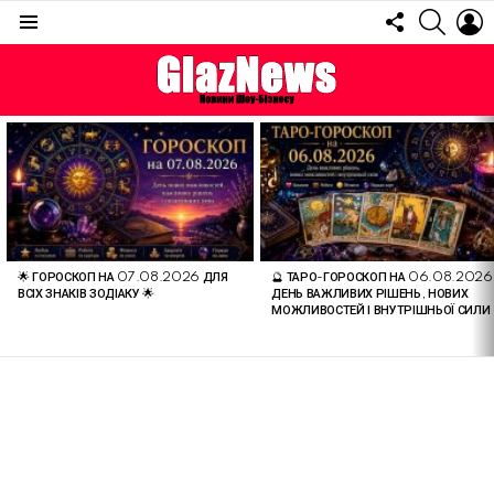
FOLLOW
SEARC
L
US
Menu
ОСТАННІ
СТАТТІ
🌟 ГОРОСКОП НА 07.08.2026 ДЛЯ
🔮 ТАРО-ГОРОСКОП НА 06.08.2026
ВСІХ ЗНАКІВ ЗОДІАКУ 🌟
ДЕНЬ ВАЖЛИВИХ РІШЕНЬ, НОВИХ
МОЖЛИВОСТЕЙ І ВНУТРІШНЬОЇ СИЛИ