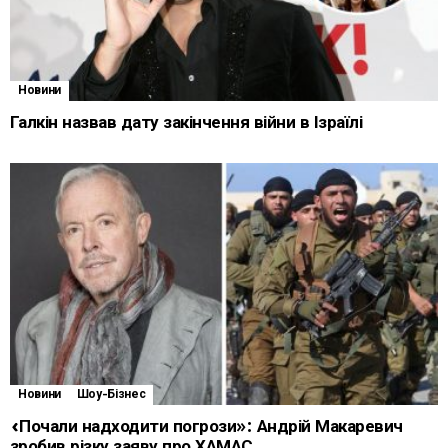
Новини
Галкін назвав дату закінчення війни в Ізраїлі
Новини
Шоу-Бізнес
«Почали надходити погрози»: Андрій Макаревич
зробив різку заяву про ХАМАС