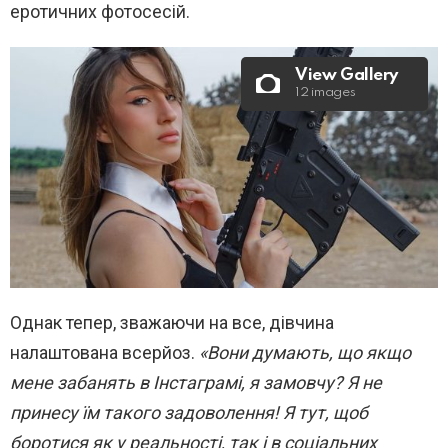
еротичних фотосесій.
View Gallery
12 images
Однак тепер, зважаючи на все, дівчина
налаштована всерйоз.
«Вони
думають, що якщо
мене забанять в Інстаграмі, я замовчу? Я не
принесу їм такого задоволення! Я тут, щоб
боротися як у реальності, так і в соціальних