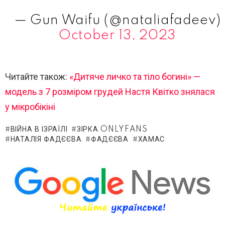
— Gun Waifu (@nataliafadeev)
October 13, 2023
Читайте також:
«Дитяче личко та тіло богині» —
модель з 7 розміром грудей Настя Квітко знялася
у мікробікіні
ВІЙНА В ІЗРАЇЛІ
ЗІРКА ONLYFANS
НАТАЛІЯ ФАДЄЄВА
ФАДЄЄВА
ХАМАС