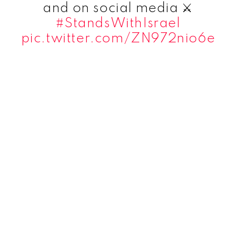
and on social media ⚔️
#StandsWithIsrael
pic.twitter.com/ZN972nio6e