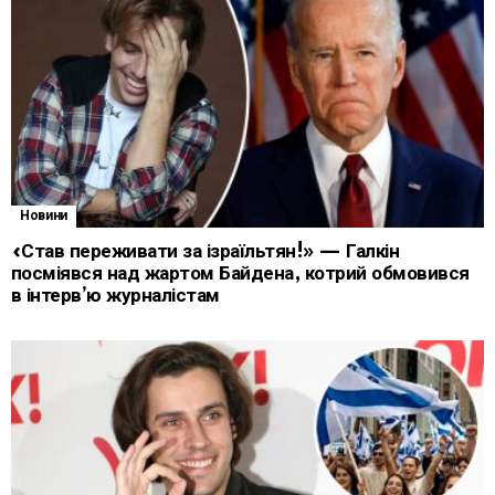
Новини
«Став переживати за ізраїльтян!» — Галкін
посміявся над жартом Байдена, котрий обмовився
в інтерв’ю журналістам