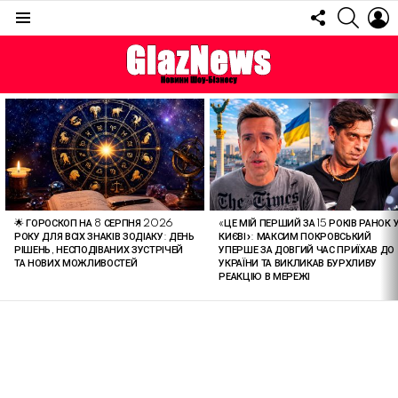
FOLLOW
SEARC
L
US
Menu
ОСТАННІ
СТАТТІ
🌟 ГОРОСКОП НА 8 СЕРПНЯ 2026
«ЦЕ МІЙ ПЕРШИЙ ЗА 15 РОКІВ РАНОК 
РОКУ ДЛЯ ВСІХ ЗНАКІВ ЗОДІАКУ: ДЕНЬ
КИЄВІ»: МАКСИМ ПОКРОВСЬКИЙ
РІШЕНЬ, НЕСПОДІВАНИХ ЗУСТРІЧЕЙ
УПЕРШЕ ЗА ДОВГИЙ ЧАС ПРИЇХАВ ДО
ТА НОВИХ МОЖЛИВОСТЕЙ
УКРАЇНИ ТА ВИКЛИКАВ БУРХЛИВУ
РЕАКЦІЮ В МЕРЕЖІ