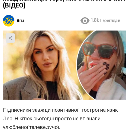
(ВІДЕО)
Віта
1.8k
Переглядів
Підписники завжди позитивної і гострої на язик
Лесі Нікітюк сьогодні просто не впізнали
улюбленої телеведучої.