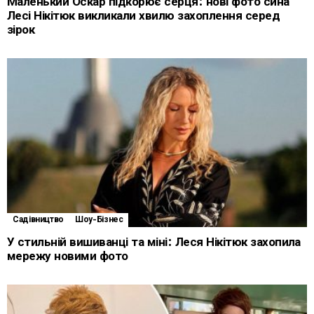
Маленький Оскар підкорює серця: нові фото сина
Лесі Нікітюк викликали хвилю захоплення серед
зірок
Садівництво
Шоу-Бізнес
У стильній вишиванці та міні: Леся Нікітюк захопила
мережу новими фото