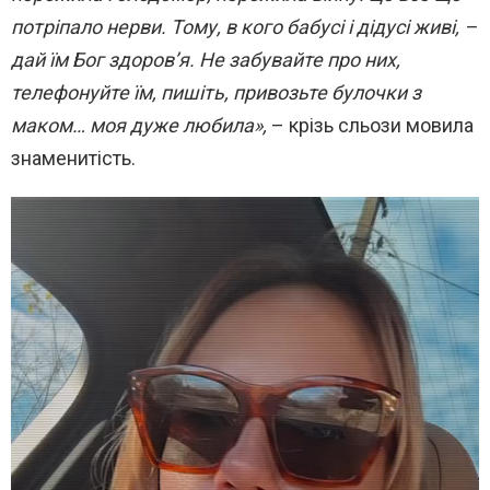
потріпало нерви. Тому, в кого бабусі і дідусі живі, –
дай їм Бог здоров’я. Не забувайте про них,
телефонуйте їм, пишіть, привозьте булочки з
маком… моя дуже любила»,
– крізь сльози мовила
знаменитість.
В
и
д
е
о
п
л
е
е