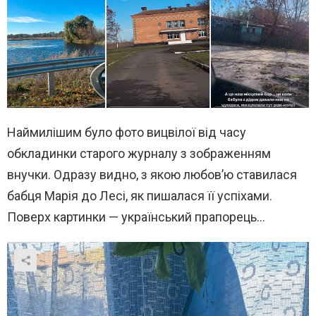
Наймилішим було фото вицвілої від часу
обкладинки старого журналу з зображенням
внучки. Одразу видно, з якою любов’ю ставилася
бабця Марія до Лесі, як пишалася її успіхами.
Поверх картинки — український прапорець…