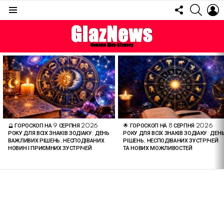
FOLLOW
SEARC
L
US
Menu
ОСТАННІ
СТАТТІ
🔮 ГОРОСКОП НА 9 СЕРПНЯ 2026
🌟 ГОРОСКОП НА 8 СЕРПНЯ 2026
РОКУ ДЛЯ ВСІХ ЗНАКІВ ЗОДІАКУ: ДЕНЬ
РОКУ ДЛЯ ВСІХ ЗНАКІВ ЗОДІАКУ: ДЕН
ВАЖЛИВИХ РІШЕНЬ, НЕСПОДІВАНИХ
РІШЕНЬ, НЕСПОДІВАНИХ ЗУСТРІЧЕЙ
НОВИН І ПРИЄМНИХ ЗУСТРІЧЕЙ
ТА НОВИХ МОЖЛИВОСТЕЙ