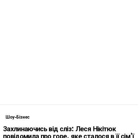
Шоу-Бізнес
Захлинаючись від сліз: Леся Нікітюк
повідомила про горе, яке сталося в її сім’ї