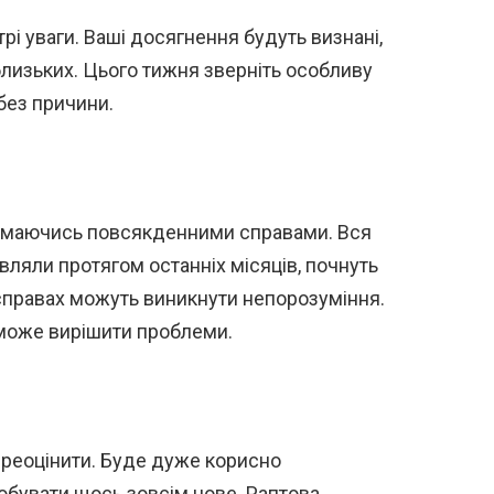
трі уваги. Ваші досягнення будуть визнані,
близьких. Цього тижня зверніть особливу
 без причини.
займаючись повсякденними справами. Вся
являли протягом останніх місяців, почнуть
 справах можуть виникнути непорозуміння.
може вирішити проблеми.
ереоцінити. Буде дуже корисно
робувати щось зовсім нове. Раптова