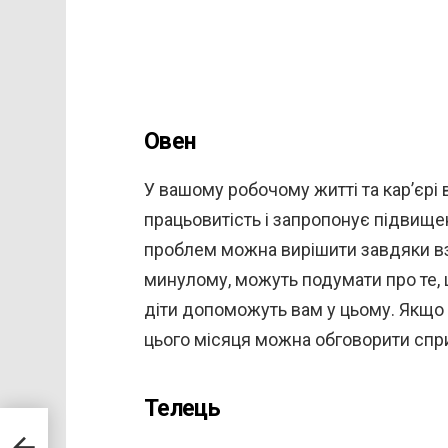
Овен
У вашому робочому житті та кар’єрі
працьовитість і запропонує підвищ
проблем можна вирішити завдяки вза
минулому, можуть подумати про те, щ
діти допоможуть вам у цьому. Якщо ви
цього місяця можна обговорити спр
Телець
ід