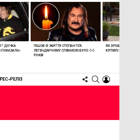
Я? ДОЧКА
ПІШОВ ІЗ ЖИТТЯ СТЕПАН ГІГА:
ЯК ЗРОБИТИ ВДАЛИЙ
 «ПОКАЗАЛА»
ЛЕГЕНДАРНОМУ СПІВАКОВІ БУЛО 66
КУПІВЛІ ВУГІЛЬНОГО
РОКІВ
FOLLOW
SEARCH
LOGIN
РЕС-РЕЛІЗ
US