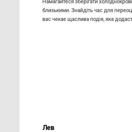
Намагайтеся зберігати холоднокровні
близькими. Знайдіть час для переоці
вас чекає щаслива подія, яка додаст
Лев