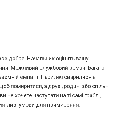
 все добре. Начальник оцінить вашу
ення. Можливий службовий роман. Багато
ємній емпатії. Пари, які сварилися в
об помиритися, а друзі, родичі або спільні
 не хочете наступати на ті самі граблі,
иятливі умови для примирення.