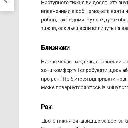
Наступного тижня ви досягнете внутр
впевненими в собі і зможете взяти н
роботі, так і вдома. Будьте дуже об
тижня, оскільки вони вплинуть на ва
Близнюки
На вас чекає тиждень, сповнений нов
зони комфорту і спробувати щось а
про речі. Не бійтеся відкривати нові
може повернутися хтось із минулого
Рак
Цього тижня ви, швидше за все, зіт