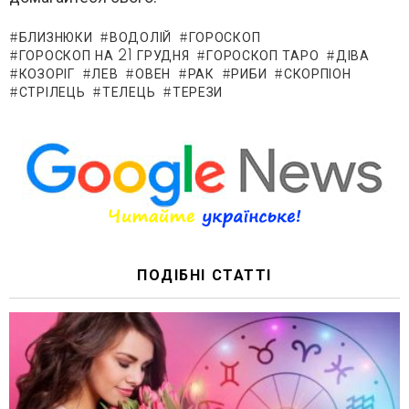
БЛИЗНЮКИ
ВОДОЛІЙ
ГОРОСКОП
ГОРОСКОП НА 21 ГРУДНЯ
ГОРОСКОП ТАРО
ДІВА
КОЗОРІГ
ЛЕВ
ОВЕН
РАК
РИБИ
СКОРПІОН
СТРІЛЕЦЬ
ТЕЛЕЦЬ
ТЕРЕЗИ
ПОДІБНІ СТАТТІ