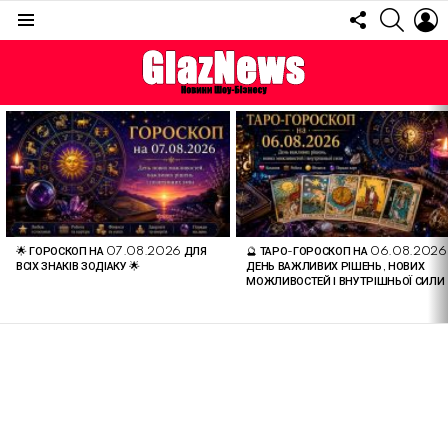
FOLLOW
SEARC
L
US
Menu
ОСТАННІ
СТАТТІ
🌟 ГОРОСКОП НА 07.08.2026 ДЛЯ
🔮 ТАРО-ГОРОСКОП НА 06.08.2026
ВСІХ ЗНАКІВ ЗОДІАКУ 🌟
ДЕНЬ ВАЖЛИВИХ РІШЕНЬ, НОВИХ
МОЖЛИВОСТЕЙ І ВНУТРІШНЬОЇ СИЛИ