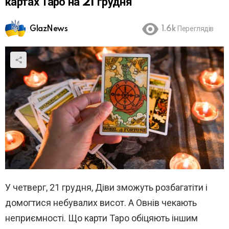
картах Таро на 21 грудня
GlazNews
1.6k
Переглядів
У четверг, 21 грудня, Діви зможуть розбагатіти і
домогтися небувалих висот. А Овнів чекають
неприємності. Що карти Таро обіцяють іншим