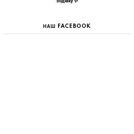
зодіаку ✨
НАШ FACEBOOK