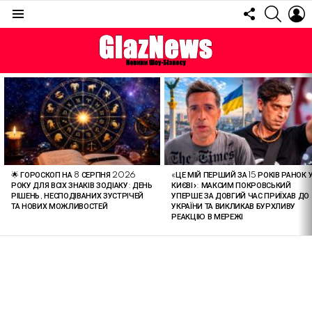
FOLLOW
SEARC
L
US
Menu
ОСТАННІ
СТАТТІ
🌟 ГОРОСКОП НА 8 СЕРПНЯ 2026
«ЦЕ МІЙ ПЕРШИЙ ЗА 15 РОКІВ РАНОК 
РОКУ ДЛЯ ВСІХ ЗНАКІВ ЗОДІАКУ: ДЕНЬ
КИЄВІ»: МАКСИМ ПОКРОВСЬКИЙ
РІШЕНЬ, НЕСПОДІВАНИХ ЗУСТРІЧЕЙ
УПЕРШЕ ЗА ДОВГИЙ ЧАС ПРИЇХАВ ДО
ТА НОВИХ МОЖЛИВОСТЕЙ
УКРАЇНИ ТА ВИКЛИКАВ БУРХЛИВУ
РЕАКЦІЮ В МЕРЕЖІ