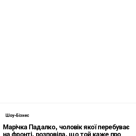
Шоу-Бізнес
Марічка Падалко, чоловік якої перебуває
на фронті, розповіла, що той каже про