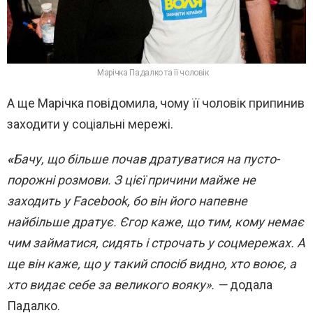
Марічка Падалко та її чоловік
А ще Марічка повідомила, чому її чоловік припинив
заходити у соціальні мережі.
«
Бачу, що більше почав дратуватися на пусто-
порожні розмови. З цієї причини майже не
заходить у Facebook, бо він його напевне
найбільше дратує. Єгор каже, що тим, кому немає
чим займатися, сидять і строчать у соцмережах. А
ще він каже, що у такий спосіб видно, хто воює, а
хто видає себе за великого вояку». —
додала
Падалко.