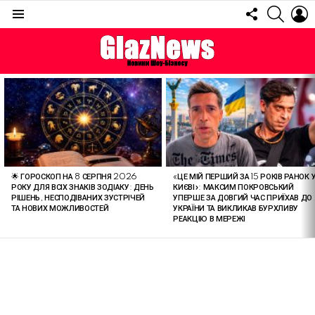
FOLLOW
SEARC
L
US
Menu
ОСТАННІ
СТАТТІ
🌟 ГОРОСКОП НА 8 СЕРПНЯ 2026
«ЦЕ МІЙ ПЕРШИЙ ЗА 15 РОКІВ РАНОК 
РОКУ ДЛЯ ВСІХ ЗНАКІВ ЗОДІАКУ: ДЕНЬ
КИЄВІ»: МАКСИМ ПОКРОВСЬКИЙ
РІШЕНЬ, НЕСПОДІВАНИХ ЗУСТРІЧЕЙ
УПЕРШЕ ЗА ДОВГИЙ ЧАС ПРИЇХАВ ДО
ТА НОВИХ МОЖЛИВОСТЕЙ
УКРАЇНИ ТА ВИКЛИКАВ БУРХЛИВУ
РЕАКЦІЮ В МЕРЕЖІ