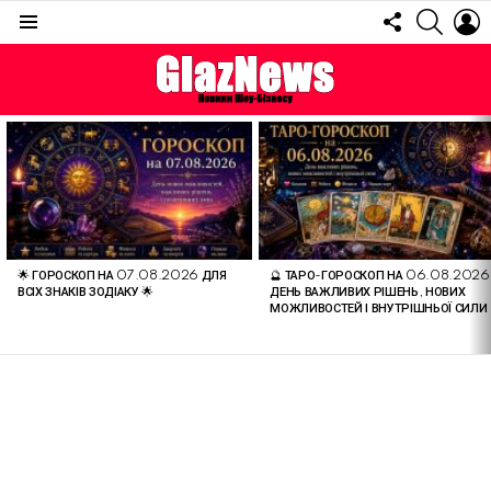
FOLLOW
SEARC
L
US
Menu
ОСТАННІ
СТАТТІ
🌟 ГОРОСКОП НА 07.08.2026 ДЛЯ
🔮 ТАРО-ГОРОСКОП НА 06.08.2026
ВСІХ ЗНАКІВ ЗОДІАКУ 🌟
ДЕНЬ ВАЖЛИВИХ РІШЕНЬ, НОВИХ
МОЖЛИВОСТЕЙ І ВНУТРІШНЬОЇ СИЛИ