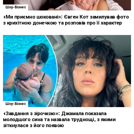
Шоу-Бізнес
«Ми приємно шоковані»: Євген Кот замилував фото
з крихітною донечкою та розповів про її характер
Шоу-Бізнес
«Завдання з зірочкою»: Джамала показала
молодшого сина та назвала труднощі, з якими
зіткнулася з його появою