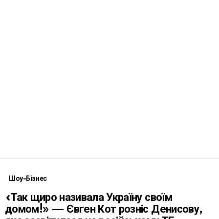
Шоу-Бізнес
«Так щиро називала Україну своїм
домом!» — Євген Кот розніс Денисову,