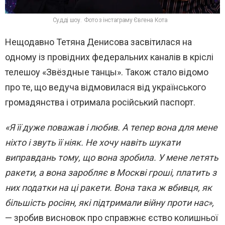
Судді шоу. Фото з інстаграму Євгена Кота
Нещодавно Тетяна Денисова засвітилася на
одному із провідних федеральних каналів в кріслі
телешоу «Звёздные танцы». Також стало відомо
про те, що ведуча відмовилася від українського
громадянства і отримала російський паспорт.
«Я її дуже поважав і любив. А тепер вона для мене
ніхто і звуть її ніяк. Не хочу навіть шукати
виправдань тому, що вона зробила. У мене летять
ракети, а вона заробляє в Москві гроші, платить з
них податки на ці ракети. Вона така ж вбивця, як
більшість росіян, які підтримали війну проти нас»,
— зробив висновок про справжнє єство колишньої