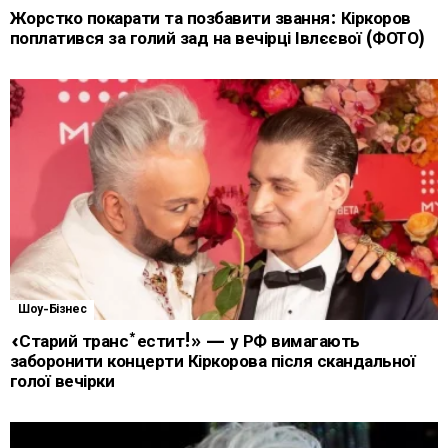
Жорстко покарати та позбавити звання: Кіркоров
поплатився за голий зад на вечірці Івлєєвої (ФОТО)
Шоу-Бізнес
«Старий транс*естит!» — у РФ вимагають
заборонити концерти Кіркорова після скандальної
голої вечірки