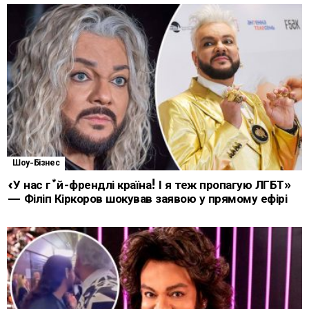
Шоу-Бізнес
«У нас г*й-френдлі країна! І я теж пропагую ЛГБТ»
— Філіп Кіркоров шокував заявою у прямому ефірі