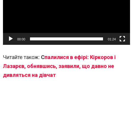
00:00
01:24
Читайте також:
С
палилися в ефірі: Кіркоров і
Лазарєв, обнявшись, заявили, що давно не
дивляться на дівчат