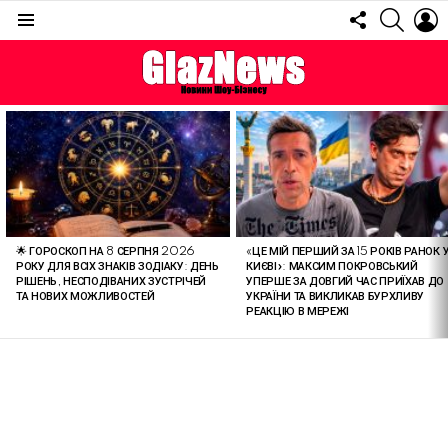
FOLLOW
SEARC
L
US
Menu
ОСТАННІ
СТАТТІ
🌟 ГОРОСКОП НА 8 СЕРПНЯ 2026
«ЦЕ МІЙ ПЕРШИЙ ЗА 15 РОКІВ РАНОК 
РОКУ ДЛЯ ВСІХ ЗНАКІВ ЗОДІАКУ: ДЕНЬ
КИЄВІ»: МАКСИМ ПОКРОВСЬКИЙ
РІШЕНЬ, НЕСПОДІВАНИХ ЗУСТРІЧЕЙ
УПЕРШЕ ЗА ДОВГИЙ ЧАС ПРИЇХАВ ДО
ТА НОВИХ МОЖЛИВОСТЕЙ
УКРАЇНИ ТА ВИКЛИКАВ БУРХЛИВУ
РЕАКЦІЮ В МЕРЕЖІ