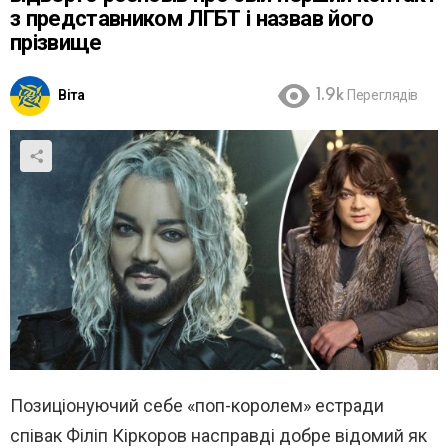
з представником ЛГБТ і назвав його
прізвище
Віта
1.9k
Переглядів
Позиціонуючий себе «поп-королем» естради
співак Філіп Кіркоров насправді добре відомий як