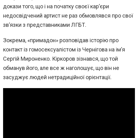
докази того, що і на початку своєї кар’єри
недосвідчений артист не раз обмовлявся про свої
зв’язки з представниками ЛГБТ.
Зокрема, «примадон» розповідав історію про
контакт із гомосексуалістом із Чернігова на ім’я
Сергій Мироненко. Кіркоров зізнався, що той
обманув його, але все ж наголошує, що він не
засуджує людей нетрадиційної орієнтації.
В
и
д
е
о