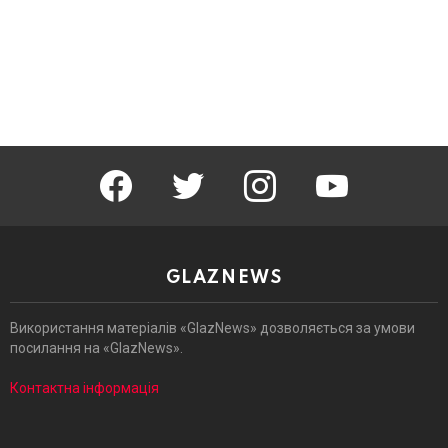
facebook
twitter
instagram
youtube
GLAZNEWS
Використання матеріалів «GlazNews» дозволяється за умови
посилання на «GlazNews».
Контактна інформація