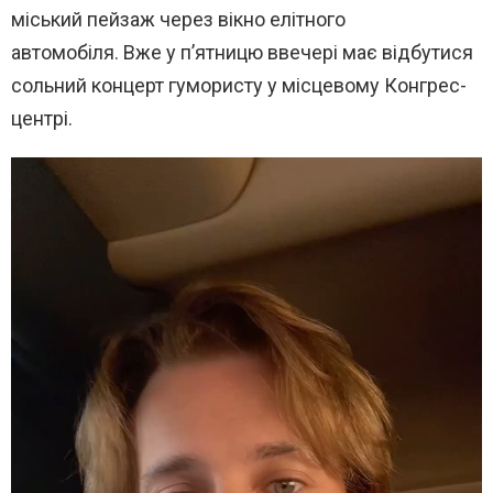
міський пейзаж через вікно елітного
автомобіля. Вже у п’ятницю ввечері має відбутися
сольний концерт гумористу у місцевому Конгрес-
центрі.
В
и
д
е
о
п
л
е
е
р