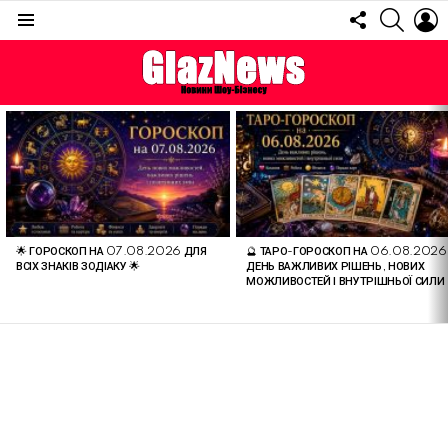
FOLLOW
SEARC
L
US
Menu
ОСТАННІ
СТАТТІ
🌟 ГОРОСКОП НА 07.08.2026 ДЛЯ
🔮 ТАРО-ГОРОСКОП НА 06.08.2026
ВСІХ ЗНАКІВ ЗОДІАКУ 🌟
ДЕНЬ ВАЖЛИВИХ РІШЕНЬ, НОВИХ
МОЖЛИВОСТЕЙ І ВНУТРІШНЬОЇ СИЛИ