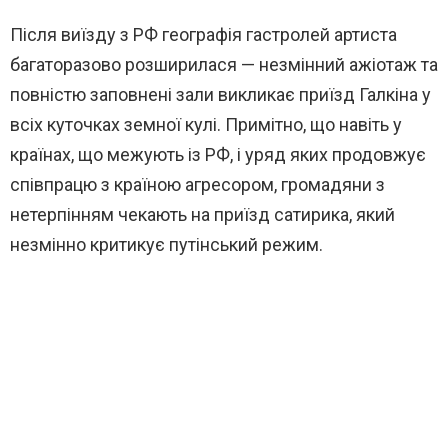
Після виїзду з РФ географія гастролей артиста
багаторазово розширилася — незмінний ажіотаж та
повністю заповнені зали викликає приїзд Галкіна у
всіх куточках земної кулі. Примітно, що навіть у
країнах, що межують із РФ, і уряд яких продовжує
співпрацю з країною агресором, громадяни з
нетерпінням чекають на приїзд сатирика, який
незмінно критикує путінський режим.