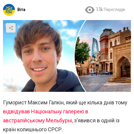
Віта
1.1k
Переглядів
Гуморист Максим Галкін, який ще кілька днів тому
відвідував Національну галерею в
австралійському Мельбурні,
з’явився в одній із
країн колишнього СРСР.