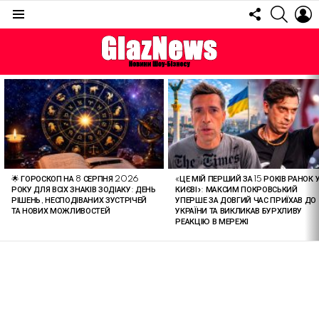
FOLLOW
SEARC
L
US
Menu
ОСТАННІ
СТАТТІ
🌟 ГОРОСКОП НА 8 СЕРПНЯ 2026
«ЦЕ МІЙ ПЕРШИЙ ЗА 15 РОКІВ РАНОК 
РОКУ ДЛЯ ВСІХ ЗНАКІВ ЗОДІАКУ: ДЕНЬ
КИЄВІ»: МАКСИМ ПОКРОВСЬКИЙ
РІШЕНЬ, НЕСПОДІВАНИХ ЗУСТРІЧЕЙ
УПЕРШЕ ЗА ДОВГИЙ ЧАС ПРИЇХАВ ДО
ТА НОВИХ МОЖЛИВОСТЕЙ
УКРАЇНИ ТА ВИКЛИКАВ БУРХЛИВУ
РЕАКЦІЮ В МЕРЕЖІ