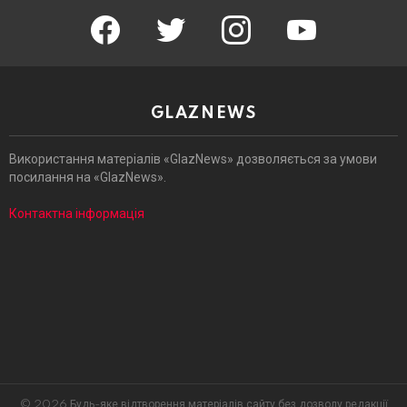
facebook
twitter
instagram
youtube
GLAZNEWS
Використання матеріалів «GlazNews» дозволяється за умови
посилання на «GlazNews».
Контактна інформація
© 2026 Будь-яке відтворення матеріалів сайту без дозволу редакції