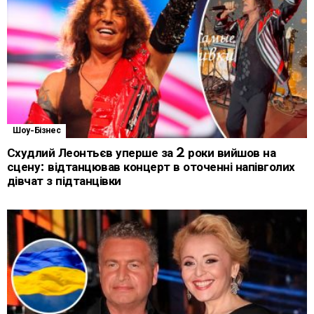
Шоу-Бізнес
Схудлий Леонтьєв уперше за 2 роки вийшов на
сцену: відтанцював концерт в оточенні напівголих
дівчат з підтанцівки