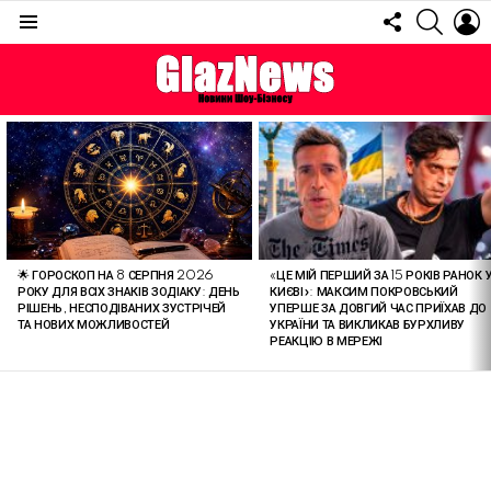
FOLLOW
SEARC
L
US
Menu
ОСТАННІ
СТАТТІ
«ЦЕ МІЙ ПЕРШИЙ ЗА 15 РОКІВ РАНОК 
🌟 ГОРОСКОП НА 8 СЕРПНЯ 2026
КИЄВІ»: МАКСИМ ПОКРОВСЬКИЙ
РОКУ ДЛЯ ВСІХ ЗНАКІВ ЗОДІАКУ: ДЕНЬ
УПЕРШЕ ЗА ДОВГИЙ ЧАС ПРИЇХАВ ДО
РІШЕНЬ, НЕСПОДІВАНИХ ЗУСТРІЧЕЙ
УКРАЇНИ ТА ВИКЛИКАВ БУРХЛИВУ
ТА НОВИХ МОЖЛИВОСТЕЙ
РЕАКЦІЮ В МЕРЕЖІ