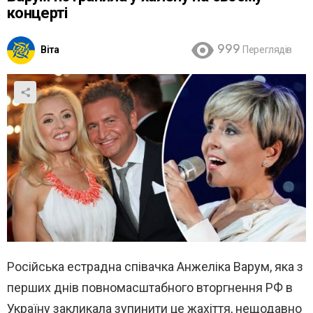
концерті
Віта
999
Переглядів
Російська естрадна співачка Анжеліка Варум, яка з
перших днів повномасштабного вторгнення РФ в
Україну закликала зупинити це жахіття, нещодавно