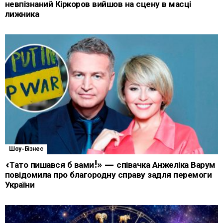
невпізнаний Кіркоров вийшов на сцену в масці
лижника
Шоу-Бізнес
«Тато пишався б вами!» — співачка Анжеліка Варум
повідомила про благородну справу задля перемоги
України