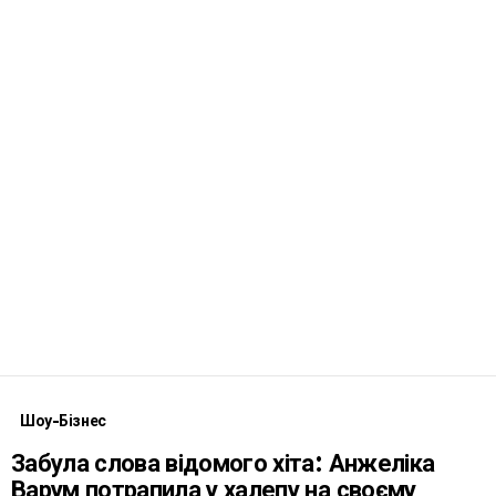
Шоу-Бізнес
Забула слова відомого хіта: Анжеліка
Варум потрапила у халепу на своєму