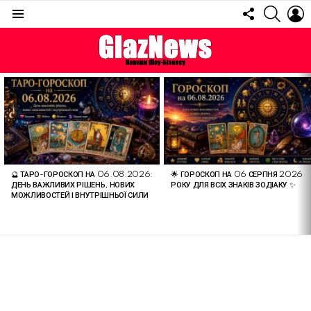
FOLLOW
SEARC
L
US
Menu
ОСТАННІ
СТАТТІ
🔮 ТАРО-ГОРОСКОП НА 06.08.2026:
🌟 ГОРОСКОП НА 06 СЕРПНЯ 2026
ДЕНЬ ВАЖЛИВИХ РІШЕНЬ, НОВИХ
РОКУ ДЛЯ ВСІХ ЗНАКІВ ЗОДІАКУ ✨
МОЖЛИВОСТЕЙ І ВНУТРІШНЬОЇ СИЛИ