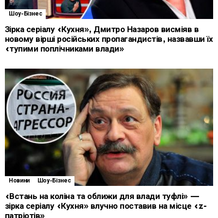
Шоу-Бізнес
Зірка серіалу «Кухня», Дмитро Назаров висміяв в
новому вірші російських пропагандистів, назвавши їх
«тупими поплічниками влади»
Новини
Шоу-Бізнес
«Встань на коліна та оближи для влади туфлі» —
зірка серіалу «Кухня» влучно поставив на місце «z-
патріотів»