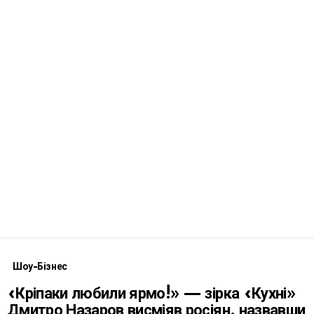
Шоу-Бізнес
«Кріпаки любили ярмо!» — зірка «Кухні»
Дмитро Назаров висміяв росіян, назвавши