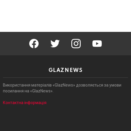
facebook
twitter
instagram
youtube
GLAZNEWS
Використання матеріалів «GlazNews» дозволяється за умови
посилання на «GlazNews».
Контактна інформація