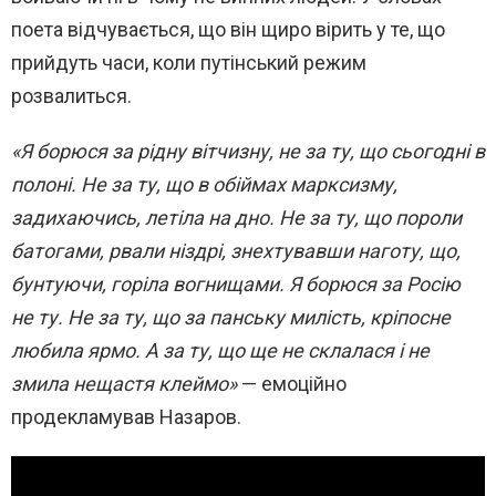
поета відчувається, що він щиро вірить у те, що
прийдуть часи, коли путінський режим
розвалиться.
«Я борюся за рідну вітчизну, не за ту, що сьогодні в
полоні. Не за ту, що в обіймах марксизму,
задихаючись, летіла на дно. Не за ту, що пороли
батогами, рвали ніздрі, знехтувавши наготу, що,
бунтуючи, горіла вогнищами. Я борюся за Росію
не ту. Не за ту, що за панську милість, кріпосне
любила ярмо. А за ту, що ще не склалася і не
змила нещастя клеймо»
— емоційно
продекламував Назаров.