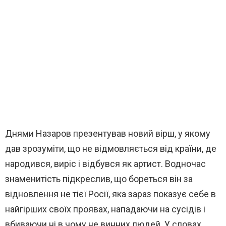
Днями Назаров презентував новий вірш, у якому
дав зрозуміти, що не відмовляється від країни, де
народився, виріс і відбувся як артист. Водночас
знаменитість підкреслив, що бореться він за
відновлення не тієї Росії, яка зараз показує себе в
найгірших своїх проявах, нападаючи на сусідів і
вбиваючи ні в чому не винних людей. У словах