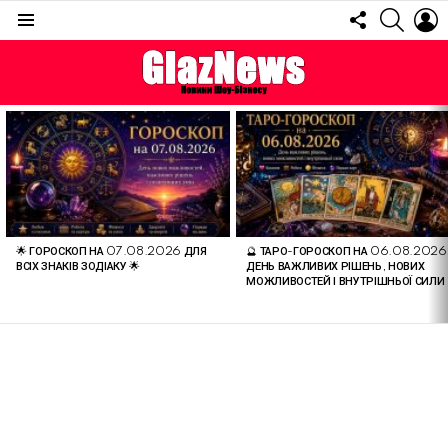
FOLLOW
SEARC
L
US
Menu
ОСТАННІ
СТАТТІ
🌟 ГОРОСКОП НА 07.08.2026 ДЛЯ
🔮 ТАРО-ГОРОСКОП НА 06.08.2026
ВСІХ ЗНАКІВ ЗОДІАКУ 🌟
ДЕНЬ ВАЖЛИВИХ РІШЕНЬ, НОВИХ
МОЖЛИВОСТЕЙ І ВНУТРІШНЬОЇ СИЛИ