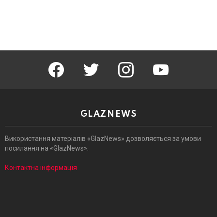
facebook
twitter
instagram
youtube
GLAZNEWS
Використання матеріалів «GlazNews» дозволяється за умови
посилання на «GlazNews».
Контактна інформація