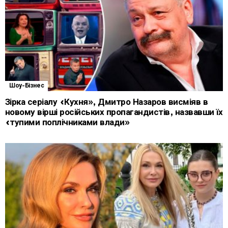
Шоу-Бізнес
Зірка серіалу «Кухня», Дмитро Назаров висміяв в
новому вірші російських пропагандистів, назвавши їх
«тупими поплічниками влади»