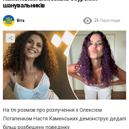
шанувальників
Віта
2k
Переглядів
На тлі розмов про розлучення з Олексієм
Потапенком Настя Каменських демонструє дедалі
більш розбещену поведінку.