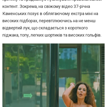
контент. Зокрема, на свіжому відео 37-річна
Каменських позує в облягаючому екстра міні на
високих підборах, перевтілюючись на не менш
відвертий лук, що складається з короткого
піджака, топу, легких шортиків та високих гольфів.
В
и
д
е
о
п
л
е
е