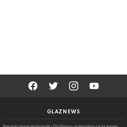
facebook
twitter
instagram
youtube
GLAZNEWS
Використання матеріалів «GlazNews» дозволяється за умови