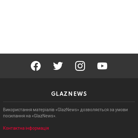
facebook
twitter
instagram
youtube
GLAZNEWS
Використання матеріалів «GlazNews» дозволяється за умови
посилання на «GlazNews».
Контактна інформація