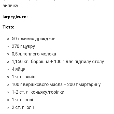
випічку.
Інгредієнти:
Тісто:
50 г живих дріжджів
270 г цукру
0,5 л. теплого молока
1,150 кг. борошна + 100 г для підпилу столу
4 яйця
1 ч. л. ванілі
100 г вершкового масла + 200 г маргарину
1-2 ст. л. коньяку/горілки
1 ч. л. солі
2 ст. л. олії