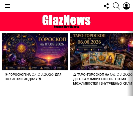
FOLLOW
SEARC
L
US
Menu
ОСТАННІ
СТАТТІ
🌟 ГОРОСКОП НА 07.08.2026 ДЛЯ
🔮 ТАРО-ГОРОСКОП НА 06.08.2026
ВСІХ ЗНАКІВ ЗОДІАКУ 🌟
ДЕНЬ ВАЖЛИВИХ РІШЕНЬ, НОВИХ
МОЖЛИВОСТЕЙ І ВНУТРІШНЬОЇ СИЛИ