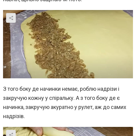
З того боку де начинки немає, роблю надрізи і
закручую кожну у спіральку. А з того боку де є
начинка, закручую акуратно у рулет, аж до самих
надрізів.