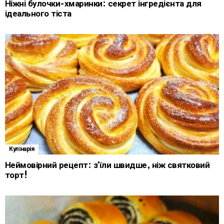
Ніжні булочки-хмаринки: секрет інгредієнта для
ідеального тіста
Кулінарія
Неймовірний рецепт: зʼїли швидше, ніж святковий
торт!