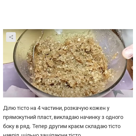
Ділю тісто на 4 частини, розкачую кожен у
прямокутний пласт, викладаю начинку з одного
боку в ряд. Тепер другим краєм складаю тісто
навпіл, щільно защіпаючи тісто.