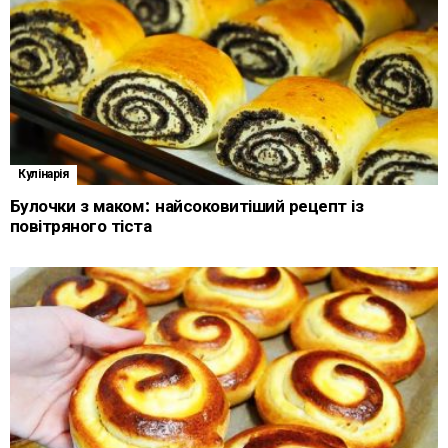
Кулінарія
Булочки з маком: найсоковитіший рецепт із
повітряного тіста