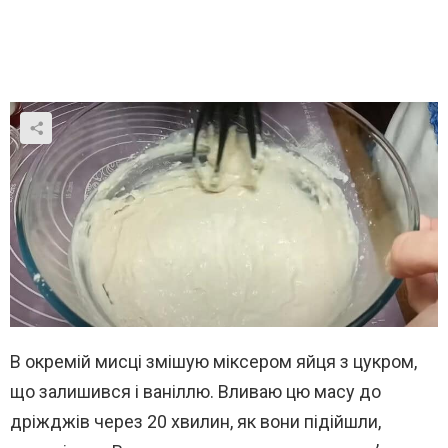
В окремій мисці змішую міксером яйця з цукром,
що залишився і ваніллю. Вливаю цю масу до
дріжджів через 20 хвилин, як вони підійшли,