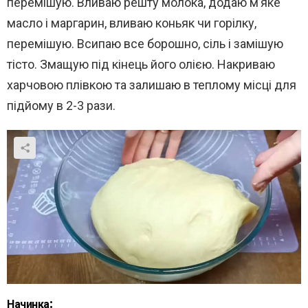
перемішую. Вливаю решту молока, додаю м’яке
масло і маргарин, вливаю коньяк чи горілку,
перемішую. Всипаю все борошно, сіль і замішую
тісто. Змащую під кінець його олією. Накриваю
харчовою плівкою та залишаю в теплому місці для
підйому в 2-3 рази.
Начинка: