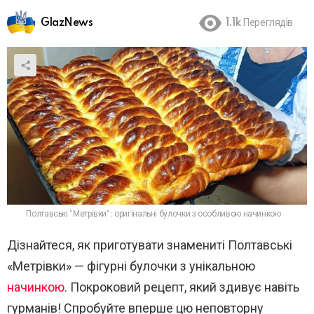
GlazNews
1.1k
Переглядів
Полтавські "Метрівки": оригінальні булочки з особливою начинкою
Дізнайтеся, як приготувати знамениті Полтавські
«Метрівки» — фігурні булочки з унікальною
начинкою
. Покроковий рецепт, який здивує навіть
гурманів! Спробуйте вперше цю неповторну