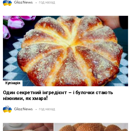
GlazNews
год назад
Кулінарія
Один секретний інгредієнт – і булочки стають
ніжними, як хмара!
GlazNews
год назад