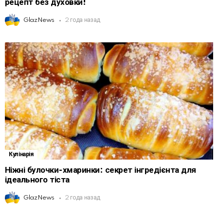
рецепт без духовки!
GlazNews
2 года назад
Кулінарія
Ніжні булочки-хмаринки: секрет інгредієнта для
ідеального тіста
GlazNews
2 года назад