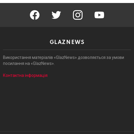
facebook
twitter
instagram
youtube
GLAZNEWS
Використання матеріалів «GlazNews» дозволяється за умови
посилання на «GlazNews».
Контактна інформація