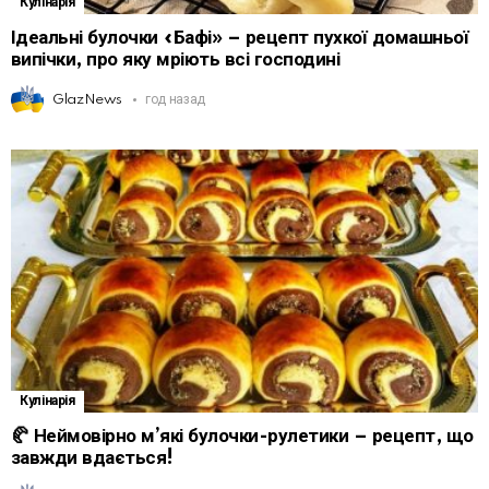
Кулінарія
Ідеальні булочки «Бафі» – рецепт пухкої домашньої
випічки, про яку мріють всі господині
GlazNews
год назад
Кулінарія
🥐 Неймовірно м’які булочки-рулетики – рецепт, що
завжди вдається!