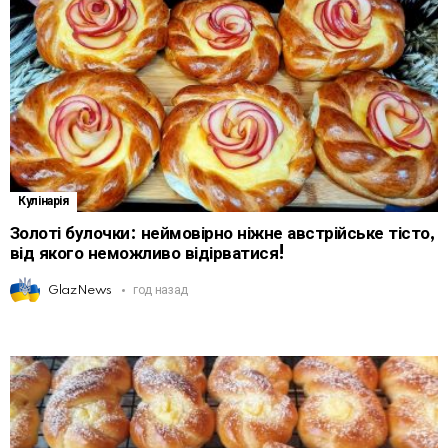
Кулінарія
Золоті булочки: неймовірно ніжне австрійське тісто,
від якого неможливо відірватися!
GlazNews
год назад