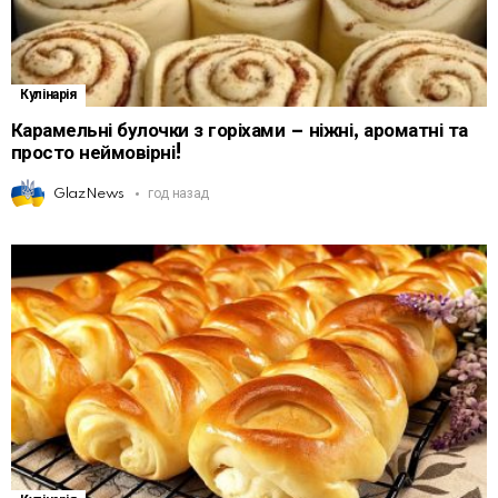
Кулінарія
Карамельні булочки з горіхами – ніжні, ароматні та
просто неймовірні!
GlazNews
год назад