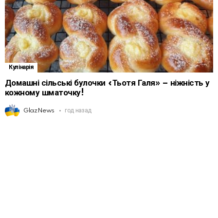
Кулінарія
Домашні сільські булочки «Тьотя Галя» – ніжність у
кожному шматочку!
GlazNews
год назад