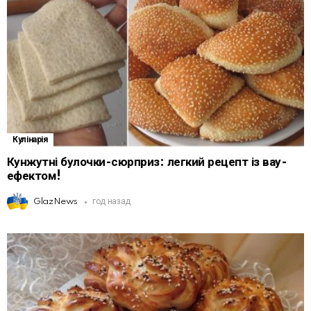
Кулінарія
Кунжутні булочки-сюрприз: легкий рецепт із вау-
ефектом!
GlazNews
год назад