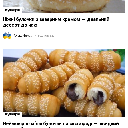
Кулінарія
Ніжні булочки з заварним кремом – ідеальний
десерт до чаю
GlazNews
год назад
Кулінарія
Неймовірно м’які булочки на сковороді – швидкий