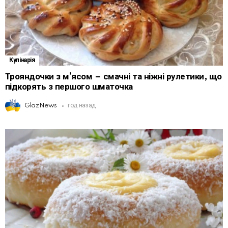
Кулінарія
Трояндочки з м’ясом – смачні та ніжні рулетики, що
підкорять з першого шматочка
GlazNews
год назад