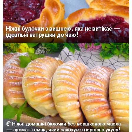
Ніжні булочки з вишнею, яка не витікає —
ідеальні ватрушки до чаю!
🥐 Ніжні домашні булочки без вершкового масла
— аромат і смак, який закохує з першого укусу!