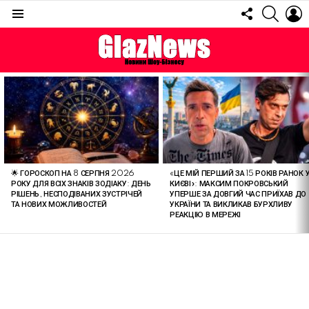
FOLLOW
SEARC
L
US
Menu
ОСТАННІ
СТАТТІ
🌟 ГОРОСКОП НА 8 СЕРПНЯ 2026
«ЦЕ МІЙ ПЕРШИЙ ЗА 15 РОКІВ РАНОК 
РОКУ ДЛЯ ВСІХ ЗНАКІВ ЗОДІАКУ: ДЕНЬ
КИЄВІ»: МАКСИМ ПОКРОВСЬКИЙ
РІШЕНЬ, НЕСПОДІВАНИХ ЗУСТРІЧЕЙ
УПЕРШЕ ЗА ДОВГИЙ ЧАС ПРИЇХАВ ДО
ТА НОВИХ МОЖЛИВОСТЕЙ
УКРАЇНИ ТА ВИКЛИКАВ БУРХЛИВУ
РЕАКЦІЮ В МЕРЕЖІ