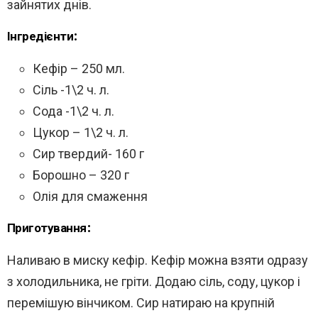
зайнятих днів.
Інгредієнти:
Кефір – 250 мл.
Сіль -1\2 ч. л.
Сода -1\2 ч. л.
Цукор – 1\2 ч. л.
Сир твердий- 160 г
Борошно – 320 г
Олія для смаження
Приготування:
Наливаю в миску кефір. Кефір можна взяти одразу
з холодильника, не гріти. Додаю сіль, соду, цукор і
перемішую вінчиком. Сир натираю на крупній