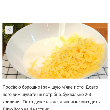
Просіюю борошно і замішую м’яке тісто. Довго
його вимішувати не потрібно, буквально 2-3
хвилини. Тісто дуже ніжне, м’якеньке виходить.
Ділю його на 4 частини.