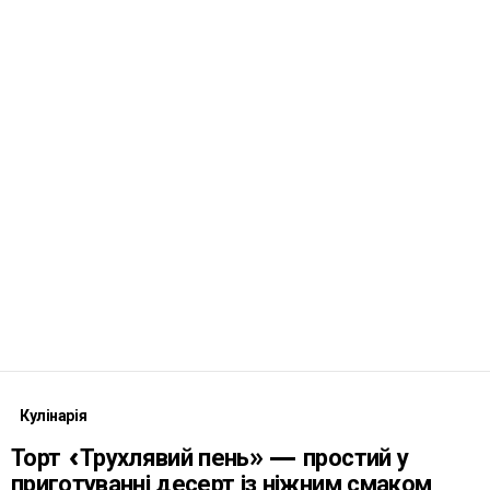
Кулінарія
Торт «Трухлявий пень» — простий у
приготуванні десерт із ніжним смаком