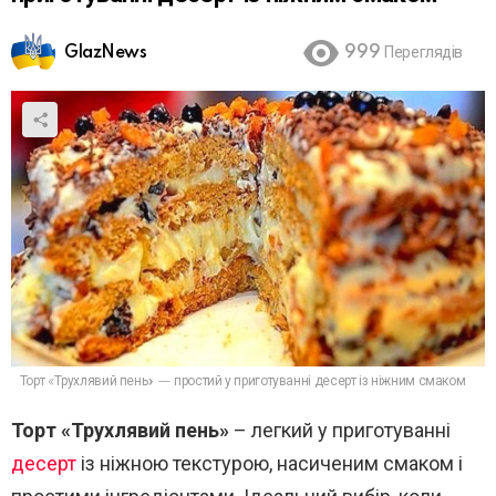
GlazNews
999
Переглядів
Торт «Трухлявий пень» — простий у приготуванні десерт із ніжним смаком
Торт «Трухлявий пень»
– легкий у приготуванні
десерт
із ніжною текстурою, насиченим смаком і