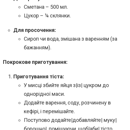
Сметана – 500 мл.
Цукор – ¼ склянки.
Для просочення:
Сироп чи вода, змішана з варенням (за
бажанням).
Покрокове приготування:
Приготування тіста:
У мисці збийте яйця з|із| цукром до
однорідної маси.
Додайте варення, соду, розчинену в
кефірі, і перемішайте.
Поступово додайте|добавляйте| муку|
борошно|, помішуючи, щоб|аби| тісто