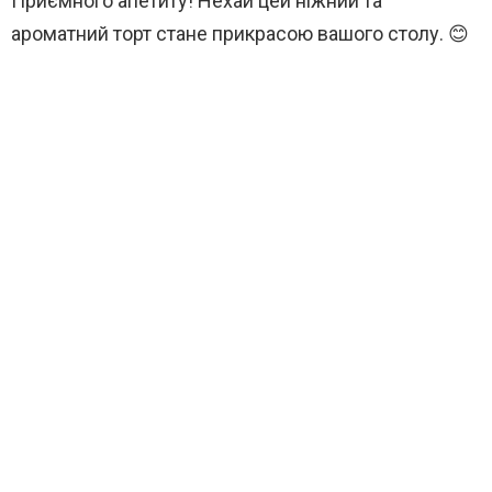
Приємного апетиту! Нехай цей ніжний та
ароматний торт стане прикрасою вашого столу. 😊