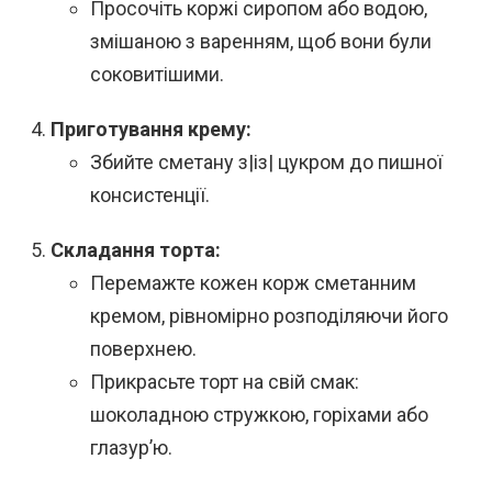
Просочіть коржі сиропом або водою,
змішаною з варенням, щоб вони були
соковитішими.
Приготування крему:
Збийте сметану з|із| цукром до пишної
консистенції.
Складання торта:
Перемажте кожен корж сметанним
кремом, рівномірно розподіляючи його
поверхнею.
Прикрасьте торт на свій смак:
шоколадною стружкою, горіхами або
глазур’ю.