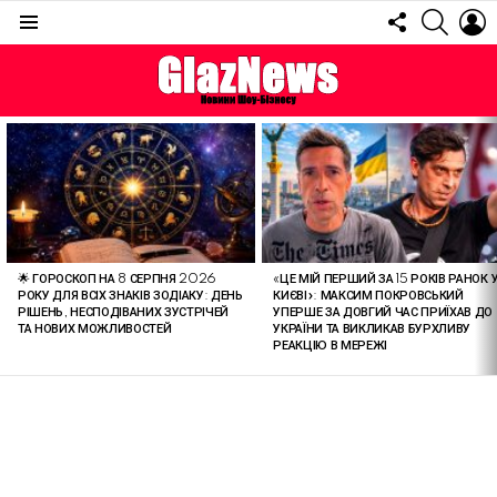
FOLLOW
SEARC
L
US
Menu
ОСТАННІ
СТАТТІ
🌟 ГОРОСКОП НА 8 СЕРПНЯ 2026
«ЦЕ МІЙ ПЕРШИЙ ЗА 15 РОКІВ РАНОК 
РОКУ ДЛЯ ВСІХ ЗНАКІВ ЗОДІАКУ: ДЕНЬ
КИЄВІ»: МАКСИМ ПОКРОВСЬКИЙ
РІШЕНЬ, НЕСПОДІВАНИХ ЗУСТРІЧЕЙ
УПЕРШЕ ЗА ДОВГИЙ ЧАС ПРИЇХАВ ДО
ТА НОВИХ МОЖЛИВОСТЕЙ
УКРАЇНИ ТА ВИКЛИКАВ БУРХЛИВУ
РЕАКЦІЮ В МЕРЕЖІ