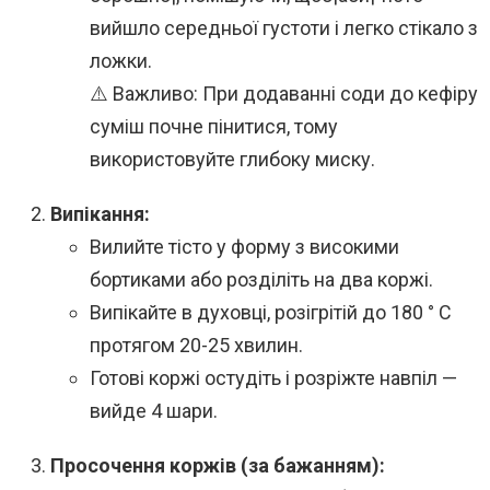
вийшло середньої густоти і легко стікало з
ложки.
⚠️ Важливо: При додаванні соди до кефіру
суміш почне пінитися, тому
використовуйте глибоку миску.
Випікання:
Вилийте тісто у форму з високими
бортиками або розділіть на два коржі.
Випікайте в духовці, розігрітій до 180 ° C
протягом 20-25 хвилин.
Готові коржі остудіть і розріжте навпіл —
вийде 4 шари.
Просочення коржів (за бажанням):