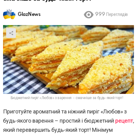
GlazNews
999
Переглядів
Бюджетний пиріг «Любов» з варення – смачніше за будь-який торт!
Приготуйте ароматний та ніжний пиріг «Любов» з
будь-якого варення – простий і бюджетний
рецепт
,
який перевершить будь-який торт! Мінімум