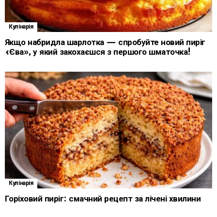
Кулінарія
Якщо набридла шарлотка — спробуйте новий пиріг
«Єва», у який закохаєшся з першого шматочка!
Кулінарія
Горіховий пиріг: смачний рецепт за лічені хвилини