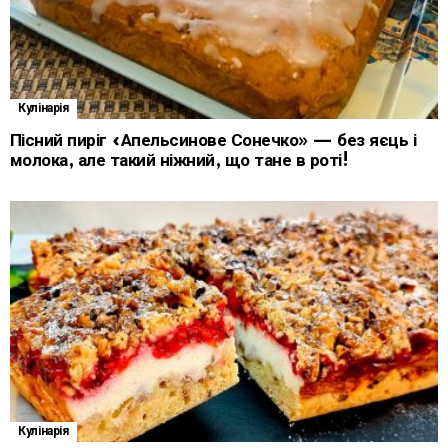
Кулінарія
Пісний пиріг «Апельсинове Сонечко» — без яєць і
молока, але такий ніжний, що тане в роті!
Кулінарія