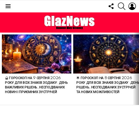
FOLLOW
SEARC
L
US
Menu
ОСТАННІ
СТАТТІ
🔮 ГОРОСКОП НА 9 СЕРПНЯ 2026
🌟 ГОРОСКОП НА 8 СЕРПНЯ 2026
РОКУ ДЛЯ ВСІХ ЗНАКІВ ЗОДІАКУ: ДЕНЬ
РОКУ ДЛЯ ВСІХ ЗНАКІВ ЗОДІАКУ: ДЕН
ВАЖЛИВИХ РІШЕНЬ, НЕСПОДІВАНИХ
РІШЕНЬ, НЕСПОДІВАНИХ ЗУСТРІЧЕЙ
НОВИН І ПРИЄМНИХ ЗУСТРІЧЕЙ
ТА НОВИХ МОЖЛИВОСТЕЙ