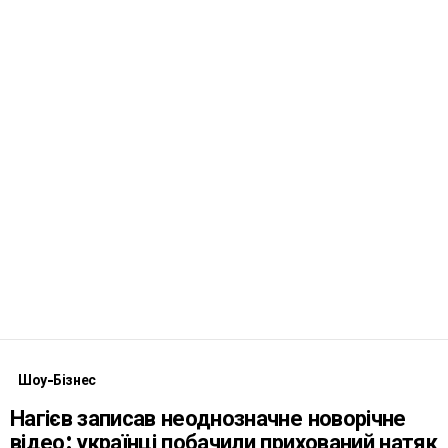
Шоу-Бізнес
Нагієв записав неоднозначне новорічне
відео: українці побачили прихований натяк