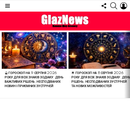
FOLLOW
SEARC
L
US
Menu
ОСТАННІ
СТАТТІ
🔮 ГОРОСКОП НА 9 СЕРПНЯ 2026
🌟 ГОРОСКОП НА 8 СЕРПНЯ 2026
РОКУ ДЛЯ ВСІХ ЗНАКІВ ЗОДІАКУ: ДЕНЬ
РОКУ ДЛЯ ВСІХ ЗНАКІВ ЗОДІАКУ: ДЕН
ВАЖЛИВИХ РІШЕНЬ, НЕСПОДІВАНИХ
РІШЕНЬ, НЕСПОДІВАНИХ ЗУСТРІЧЕЙ
НОВИН І ПРИЄМНИХ ЗУСТРІЧЕЙ
ТА НОВИХ МОЖЛИВОСТЕЙ