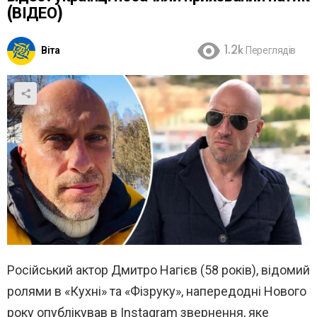
(ВІДЕО)
Віта
1.2k
Переглядів
Російський актор Дмитро Нагієв (58 років), відомий
ролями в «Кухні» та «Фізруку», напередодні Нового
року опублікував в Instagram звернення, яке