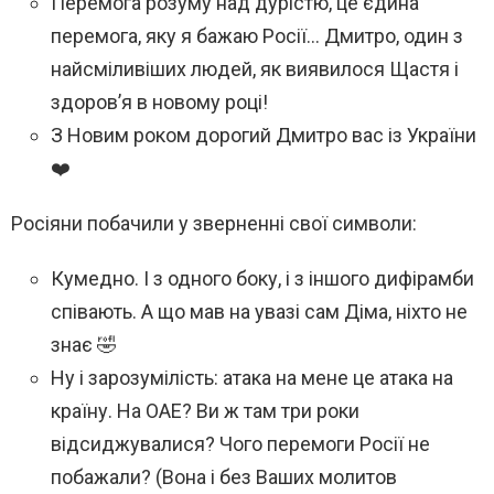
Перемога розуму над дурістю, це єдина
перемога, яку я бажаю Росії… Дмитро, один з
найсміливіших людей, як виявилося Щастя і
здоров’я в новому році!
З Новим роком дорогий Дмитро вас із України
❤️
Росіяни побачили у зверненні свої символи:
Кумедно. І з одного боку, і з іншого дифірамби
співають. А що мав на увазі сам Діма, ніхто не
знає 🤣
Ну і зарозумілість: атака на мене це атака на
країну. На ОАЕ? Ви ж там три роки
відсиджувалися? Чого перемоги Росії не
побажали? (Вона і без Ваших молитов