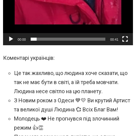
00:00
00:41
Коментарі українців:
Це так жахливо, що людина хоче сказати, що
так не має бути в світі, а їй треба мовчати.
Людина несе світло на цю планету.
З Новим роком з Одеси 💙💛 Ви крутий Артист
та великої душі Людина 💞 Всіх Благ Вам!
Молодець ❤️ Не прогнувся під злочинний
режим 👍👏