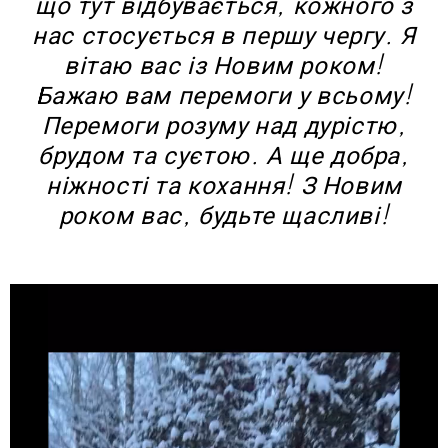
що тут відбувається, кожного з
нас стосується в першу чергу. Я
вітаю вас із Новим роком!
Бажаю вам перемоги у всьому!
Перемоги розуму над дурістю,
брудом та суєтою. А ще добра,
ніжності та кохання! З Новим
роком вас, будьте щасливі!
В
и
д
е
о
п