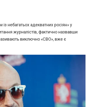
м із небагатьох адекватних росіян» у
питання журналістів, фактично назвавши
ю називають виключно «СВО», вже є