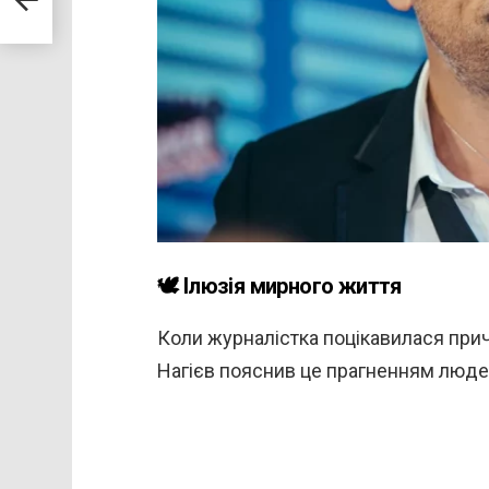
ечки
🕊️ Ілюзія мирного життя
Коли журналістка поцікавилася прич
Нагієв пояснив це прагненням люде