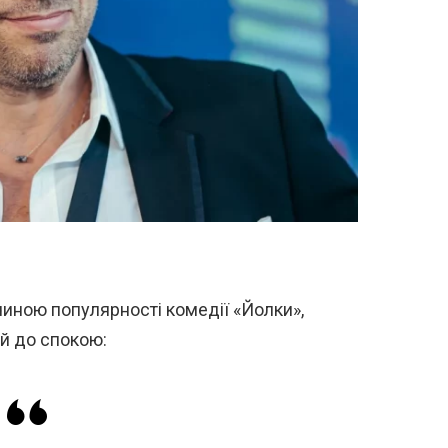
иною популярності комедії «Йолки»,
й до спокою: