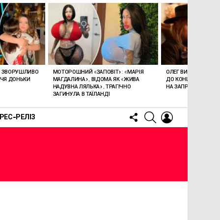
А ЗВОРУШЛИВО
МОТОРОШНИЙ «ЗАПОВІТ»: «МАРІЯ
ОЛЕГ ВИННИК ЗАЯВИ
ЧЧЯ ДОНЬКИ
МАГДАЛИНА», ВІДОМА ЯК «ЖИВА
ДО КОНЦЕРТУ В УКРА
НАДУВНА ЛЯЛЬКА», ТРАГІЧНО
НА ЗАПРОШЕННЯ
ЗАГИНУЛА В ТАЇЛАНДІ
FOLLOW
SEARCH
LOGIN
РЕС-РЕЛІЗ
US