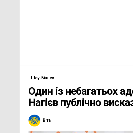
Шоу-Бізнес
Один із небагатьох а
Нагієв публічно виска
Віта