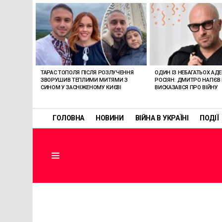
ОСТАННІ
СТАТТІ
ТАРАС ТОПОЛЯ ПІСЛЯ РОЗЛУЧЕННЯ
ОДИН ІЗ НЕБАГАТЬОХ АД
ЗВОРУШИВ ТЕПЛИМИ МИТЯМИ З
РОСІЯН: ДМИТРО НАГІЄВ
СИНОМ У ЗАСНІЖЕНОМУ КИЄВІ
ВИСКАЗАВСЯ ПРО ВІЙНУ
ГОЛОВНА
НОВИНИ
ВІЙНА В УКРАЇНІ
ПОДІЇ
Menu