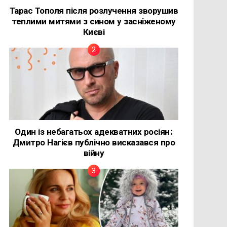
Тарас Тополя після розлучення зворушив
теплими митями з сином у засніженому
Києві
Один із небагатьох адекватних росіян:
Дмитро Нагієв публічно висказався про
війну