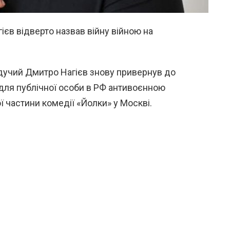
ієв відверто назвав війну війною на
едучий Дмитро Нагієв знову привернув до
 для публічної особи в РФ антивоєнною
ї частини комедії «Йолки» у Москві.