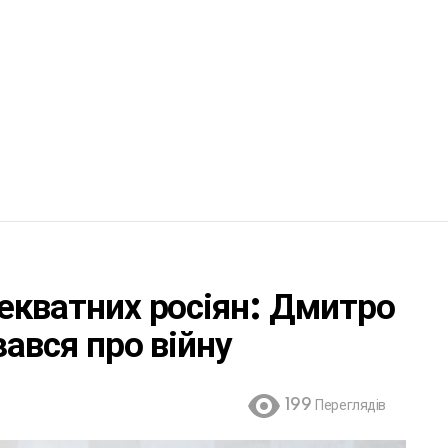
декватних росіян: Дмитро
зався про війну
199
Переглядів