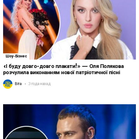
Шоу-Бізнес
«І буду довго-довго плакати!» — Оля Полякова
розчулила виконанням нової патріотичної пісні
Віта
3 года назад