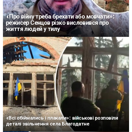
«Про війну треба брехати або мовчати»:
режисер Сенцов різко висловився про
життя людей у тилу
«Всі обіймались і плакали»: військові розповіли
деталі звільнення села Благодатне