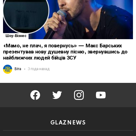
Шоу-Бізнес
«Мамо, не плач, я повернусь» — Макс Барських
презентував нову душевну пісню, звернувшись до
найближчих людей бійців ЗСУ
Віта
3 года назад
facebook
twitter
instagram
youtube
GLAZNEWS