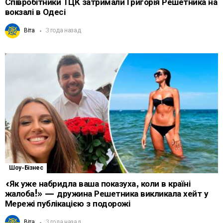
Співробітники ТЦК затримали Григорія Решетника на
вокзалі в Одесі
Віта
3 года назад
Шоу-Бізнес
«Як уже набридла ваша показуха, коли в країні
жалоба!» — дружина Решетника викликала хейт у
Мережі публікацією з подорожі
Віта
3 года назад