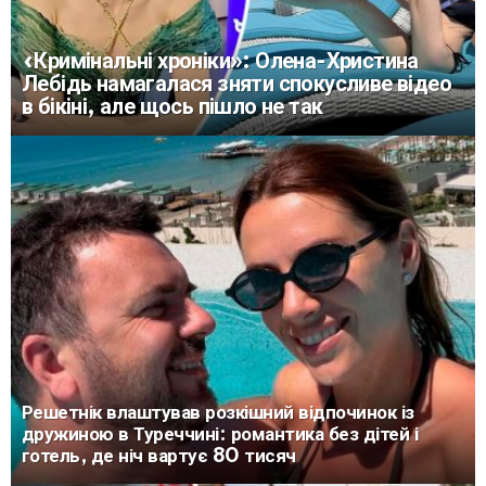
«Кримінальні хроніки»: Олена-Христина
Лебідь намагалася зняти спокусливе відео
в бікіні, але щось пішло не так
Решетнік влаштував розкішний відпочинок із
дружиною в Туреччині: романтика без дітей і
готель, де ніч вартує 80 тисяч