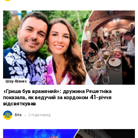
Шоу-Бізнес
«Гриша був вражений»: дружина Решетніка
показала, як ведучий за кордоном 41-річчя
відсвяткував
Віта
2 года назад