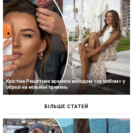
Крістіна Решетник вразила виходом «за хлібом» у
образі на мільйон гривень
БІЛЬШЕ СТАТЕЙ