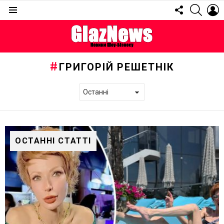
FOLLOW
SEARC
L
US
Menu
ГРИГОРІЙ РЕШЕТНІК
ОСТАННІ СТАТТІ