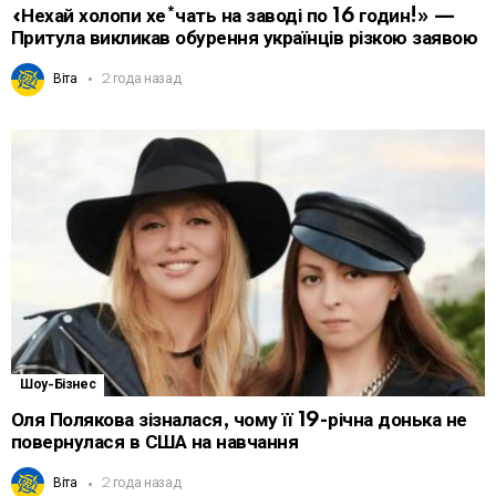
«Нехай холопи хе*чать на заводі по 16 годин!» —
Притула викликав обурення українців різкою заявою
Віта
2 года назад
Шоу-Бізнес
Оля Полякова зізналася, чому її 19-річна донька не
повернулася в США на навчання
Віта
2 года назад