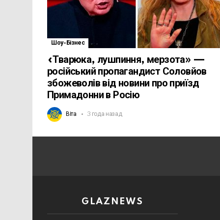
Шоу-Бізнес
«Тварюка, лушпиння, мерзота» —
російський пропагандист Соловйов
збожеволів від новини про приїзд
Примадонни в Росію
Віта
3 года назад
GLAZNEWS