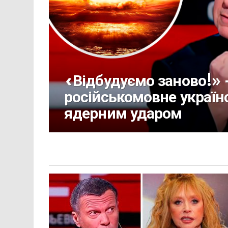
«Відбудуємо заново!» 
російськомовне україн
ядерним ударом