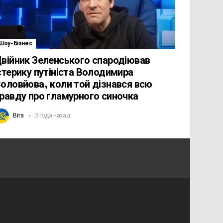
Шоу-Бізнес
війник Зеленського спародіював
стерику путініста Володимира
оловйова, коли той дізнався всю
равду про гламурного синочка
Віта
3 года назад