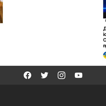
Д
і
С
п
facebook
twitter
instagram
youtube