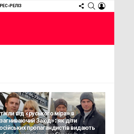
FOLLOW
SEARCH
LOGIN
РЕС-РЕЛІЗ
US
тікли від «руського міра» в
загниваючий Захід»: як діти
осійських пропагандистів видають