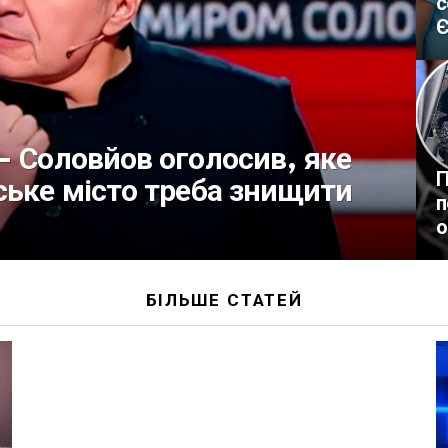
с
Є
– Соловйов оголосив, яке
П
ське місто треба знищити
п
о
БІЛЬШЕ СТАТЕЙ