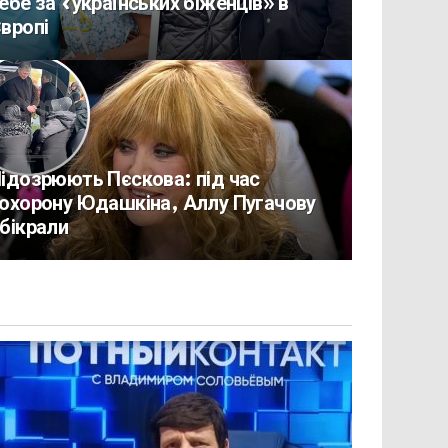
ебе за «українських біженців» в
вропі
ідозрюють Пєскова: під час
охорону Юдашкіна, Аллу Пугачову
бікрали