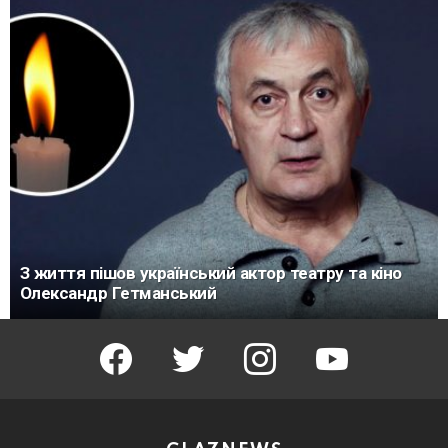
З життя пішов український актор театру та кіно
Олександр Гетманський
facebook
twitter
instagram
youtube