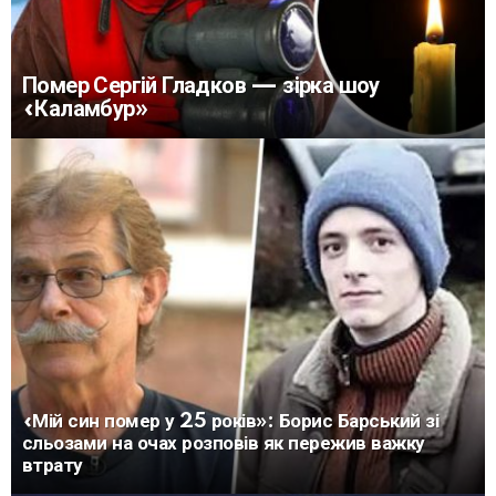
Помер Сергій Гладков — зірка шоу
«Каламбур»
«Мій син помер у 25 років»: Борис Барський зі
сльозами на очах розповів як пережив важку
втрату