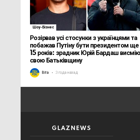
Шоу-Бізнес
Розірвав усі стосунки з українцями та
побажав Путіну бути президентом ще
15 років: зрадник Юрій Бардаш висмі
свою Батьківщину
Віта
3 года назад
GLAZNEWS