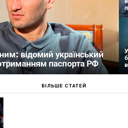
в
п
У
іним: відомий український
б
отриманням паспорта РФ
в
БІЛЬШЕ СТАТЕЙ