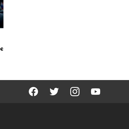
ює
facebook
twitter
instagram
youtube