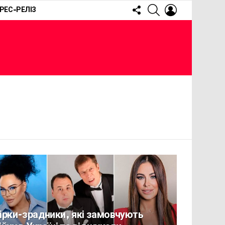
FOLLOW
SEARCH
LOGIN
РЕС-РЕЛІЗ
US
ірки-зрадники, які замовчують