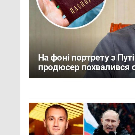
На фоні портрету з Пут
продюсер похвалився 