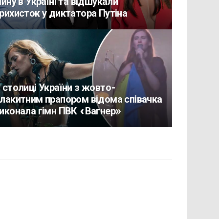
ійну в Україні та відшукали
рихисток у диктатора Путіна
 столиці України з жовто-
лакитним прапором відома співачка
иконала гімн ПВК «Вагнер»