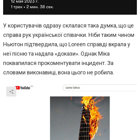
У користувачів одразу склалася така думка, що це
справа рук української співачки. Ніби таким чином
Ньютон підтвердила, що Loreen справді вкрала у
неї пісню та надала «докази». Однак Міка
поквапилася прокоментувати інцидент. За
словами виконавиці, вона цього не робила.