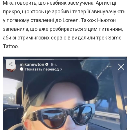
Міка говорить, що неабияк засмучена. Артистці
прикро, що хтось це зробив і тепер її звинувачують
у поганому ставленні до Loreen. Також Ньютон
запевнила, що вже розбирається з цим питанням,
аби зі стримінгових сервісів видалили трек Same
Tattoo.