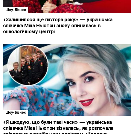
Шоу-Бізнес
«Залишилося ще півтора року» — українська
співачка Міка Ньютон знову опинилась в
онкологічному центрі
Шоу-Бізнес
«Я шкодую, що були такі часи» — українська
співачка Міка Ньютон зізналась, як розпочала