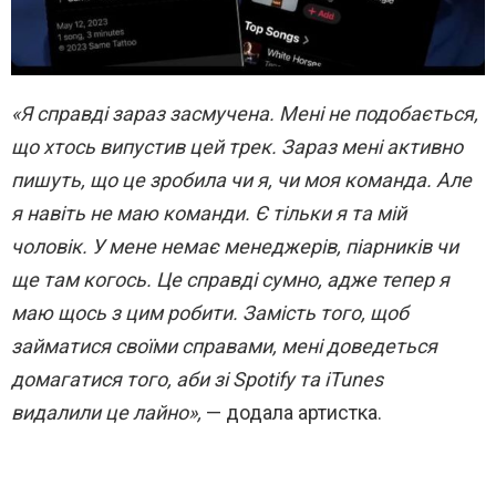
«Я справді зараз засмучена. Мені не подобається,
що хтось випустив цей трек. Зараз мені активно
пишуть, що це зробила чи я, чи моя команда. Але
я навіть не маю команди. Є тільки я та мій
чоловік. У мене немає менеджерів, піарників чи
ще там когось. Це справді сумно, адже тепер я
маю щось з цим робити. Замість того, щоб
займатися своїми справами, мені доведеться
домагатися того, аби зі Spotify та iTunes
видалили це лайно»,
— додала артистка.