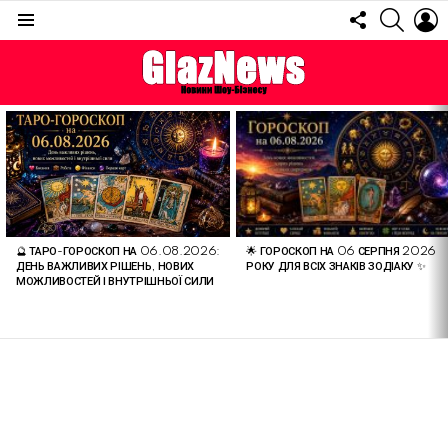
FOLLOW
SEARC
L
US
Menu
ОСТАННІ
СТАТТІ
🌟 ГОРОСКОП НА 06 СЕРПНЯ 2026
🔮 ТАРО-ГОРОСКОП НА 06.08.2026:
РОКУ ДЛЯ ВСІХ ЗНАКІВ ЗОДІАКУ ✨
ДЕНЬ ВАЖЛИВИХ РІШЕНЬ, НОВИХ
МОЖЛИВОСТЕЙ І ВНУТРІШНЬОЇ СИЛИ