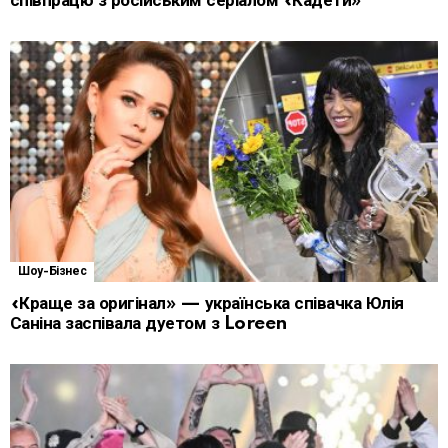
співпрацю з російським серіалом «Кадети»
Шоу-Бізнес
«Краще за оригінал» — українська співачка Юлія
Саніна заспівала дуетом з Loreen