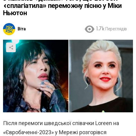
«сплагіатила» переможну пісню у Міки
Ньютон
Віта
1.7k
Переглядів
Після перемоги шведської співачки Loreen на
«Євробаченні-2023» у Мережі розгорівся