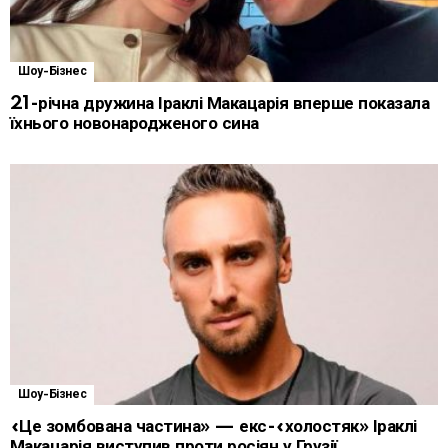
Шоу-Бізнес
21-річна дружина Іраклі Макацарія вперше показала
їхнього новонародженого сина
Шоу-Бізнес
«Це зомбована частина» — екс-«холостяк» Іраклі
Макацарія виступив проти росіян у Грузії