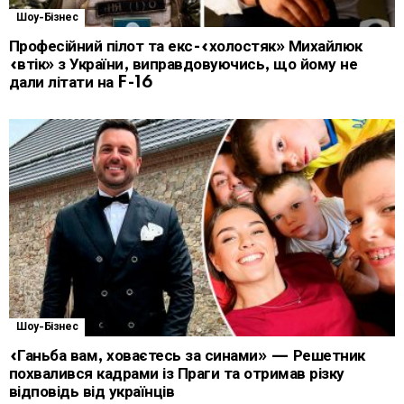
Шоу-Бізнес
Професійний пілот та екс-«холостяк» Михайлюк
«втік» з України, виправдовуючись, що йому не
дали літати на F-16
Шоу-Бізнес
«Ганьба вам, ховаєтесь за синами» — Решетник
похвалився кадрами із Праги та отримав різку
відповідь від українців