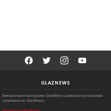
facebook
twitter
instagram
youtube
GLAZNEWS
Використання матеріалів «GlazNews» дозволяється за умови
посилання на «GlazNews».
Контактна інформація