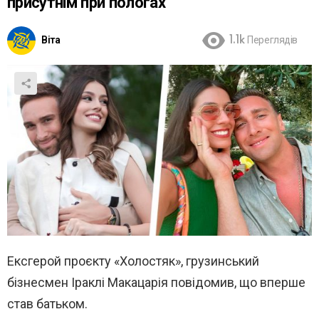
присутнім при пологах
Віта
1.1k
Переглядів
Ексгерой проєкту «Холостяк», грузинський
бізнесмен Іраклі Макацарія повідомив, що вперше
став батьком.