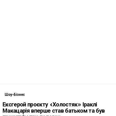
Шоу-Бізнес
Ексгерой проєкту «Холостяк» Іраклі
Макацарія вперше став батьком та був