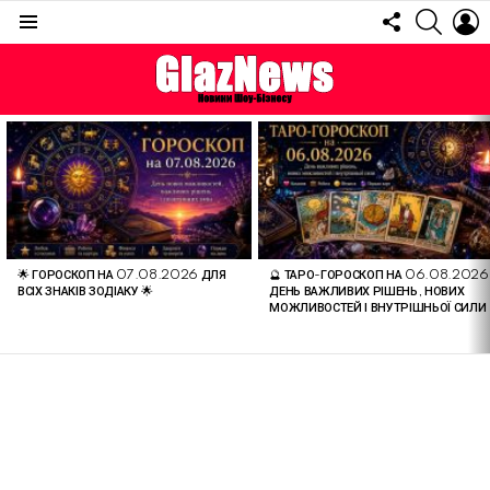
FOLLOW
SEARC
L
US
Menu
ОСТАННІ
СТАТТІ
🌟 ГОРОСКОП НА 07.08.2026 ДЛЯ
🔮 ТАРО-ГОРОСКОП НА 06.08.2026
ВСІХ ЗНАКІВ ЗОДІАКУ 🌟
ДЕНЬ ВАЖЛИВИХ РІШЕНЬ, НОВИХ
МОЖЛИВОСТЕЙ І ВНУТРІШНЬОЇ СИЛИ