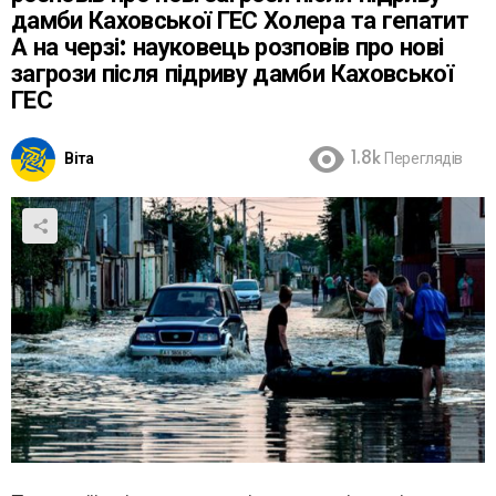
дамби Каховської ГЕС Холера та гепатит
А на черзі: науковець розповів про нові
загрози після підриву дамби Каховської
ГЕС
Віта
1.8k
Переглядів