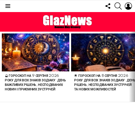
FOLLOW
SEARC
L
US
Menu
ОСТАННІ
СТАТТІ
🔮 ГОРОСКОП НА 9 СЕРПНЯ 2026
🌟 ГОРОСКОП НА 8 СЕРПНЯ 2026
РОКУ ДЛЯ ВСІХ ЗНАКІВ ЗОДІАКУ: ДЕНЬ
РОКУ ДЛЯ ВСІХ ЗНАКІВ ЗОДІАКУ: ДЕН
ВАЖЛИВИХ РІШЕНЬ, НЕСПОДІВАНИХ
РІШЕНЬ, НЕСПОДІВАНИХ ЗУСТРІЧЕЙ
НОВИН І ПРИЄМНИХ ЗУСТРІЧЕЙ
ТА НОВИХ МОЖЛИВОСТЕЙ