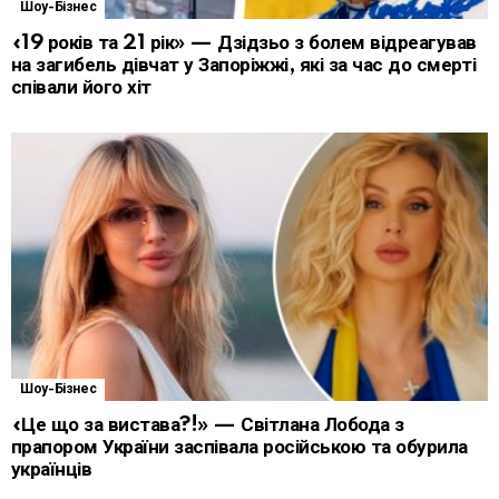
Шоу-Бізнес
«19 років та 21 рік» — Дзідзьо з болем відреагував
на загибель дівчат у Запоріжжі, які за час до смерті
співали його хіт
Шоу-Бізнес
«Це що за вистава?!» — Світлана Лобода з
прапором України заспівала російською та обурила
українців