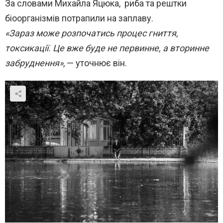
За словами Михайла Яцюка, риба та рештки
біоорганізмів потрапили на заплаву.
«Зараз може розпочатись процес гниття,
токсикації. Це вже буде не первинне, а вторинне
забруднення»
, — уточнює він.