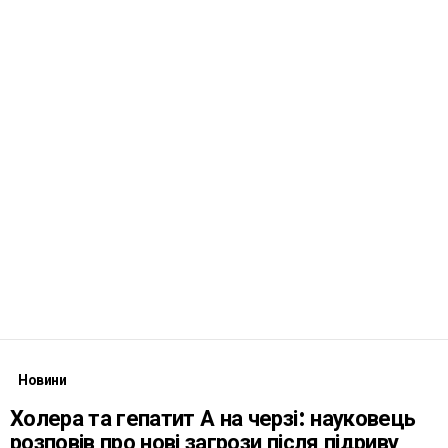
Новини
Холера та гепатит А на черзі: науковець
розповів про нові загрози після підриву