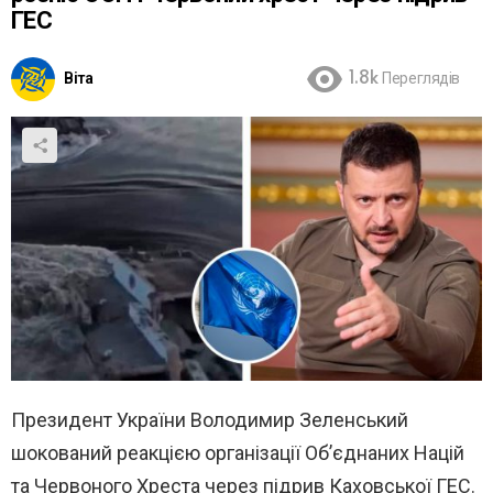
ГЕС
Віта
1.8k
Переглядів
Президент України Володимир Зеленський
шокований реакцією організації Об’єднаних Націй
та Червоного Хреста через підрив Каховської ГЕС.