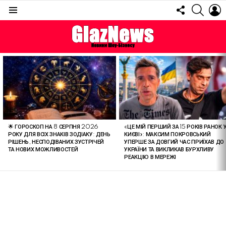
FOLLOW
SEARC
L
US
Menu
ОСТАННІ
СТАТТІ
🌟 ГОРОСКОП НА 8 СЕРПНЯ 2026
«ЦЕ МІЙ ПЕРШИЙ ЗА 15 РОКІВ РАНОК 
РОКУ ДЛЯ ВСІХ ЗНАКІВ ЗОДІАКУ: ДЕНЬ
КИЄВІ»: МАКСИМ ПОКРОВСЬКИЙ
РІШЕНЬ, НЕСПОДІВАНИХ ЗУСТРІЧЕЙ
УПЕРШЕ ЗА ДОВГИЙ ЧАС ПРИЇХАВ ДО
ТА НОВИХ МОЖЛИВОСТЕЙ
УКРАЇНИ ТА ВИКЛИКАВ БУРХЛИВУ
РЕАКЦІЮ В МЕРЕЖІ