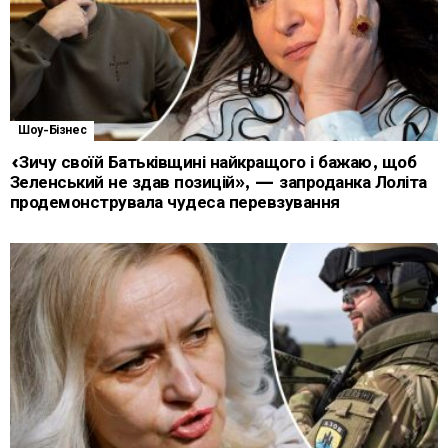
Шоу-Бізнес
«Зичу своїй Батьківщині найкращого і бажаю, щоб
Зеленський не здав позицій», — запроданка Лоліта
продемонструвала чудеса перевзування