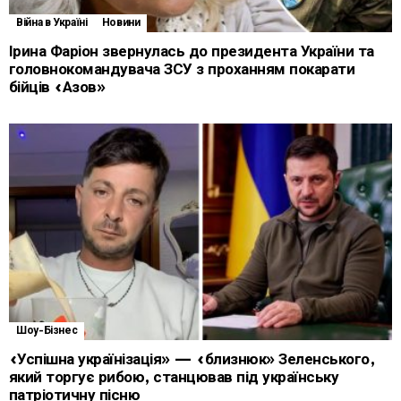
Війна в Україні
Новини
Ірина Фаріон звернулась до президента України та
головнокомандувача ЗСУ з проханням покарати
бійців «Азов»
Шоу-Бізнес
«Успішна українізація» — «близнюк» Зеленського,
який торгує рибою, станцював під українську
патріотичну пісню