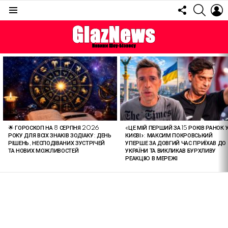
FOLLOW
SEARC
L
US
Menu
ОСТАННІ
СТАТТІ
🌟 ГОРОСКОП НА 8 СЕРПНЯ 2026
«ЦЕ МІЙ ПЕРШИЙ ЗА 15 РОКІВ РАНОК 
РОКУ ДЛЯ ВСІХ ЗНАКІВ ЗОДІАКУ: ДЕНЬ
КИЄВІ»: МАКСИМ ПОКРОВСЬКИЙ
РІШЕНЬ, НЕСПОДІВАНИХ ЗУСТРІЧЕЙ
УПЕРШЕ ЗА ДОВГИЙ ЧАС ПРИЇХАВ ДО
ТА НОВИХ МОЖЛИВОСТЕЙ
УКРАЇНИ ТА ВИКЛИКАВ БУРХЛИВУ
РЕАКЦІЮ В МЕРЕЖІ