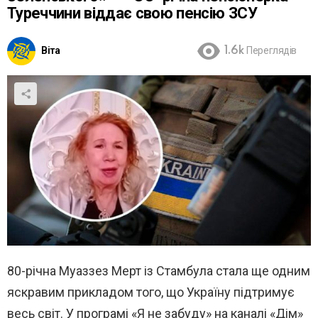
Туреччини віддає свою пенсію ЗСУ
Віта
1.6k
Переглядів
80-річна Муаззез Мерт із Стамбула стала ще одним
яскравим прикладом того, що Україну підтримує
весь світ. У програмі «Я не забуду» на каналі «Дім»