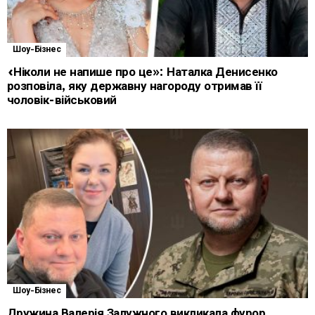
Шоу-Бізнес
«Ніколи не напише про це»: Наталка Денисенко
розповіла, яку державну нагороду отримав її
чоловік-військовий
Шоу-Бізнес
Дружина Валерія Залужного викликала фурор