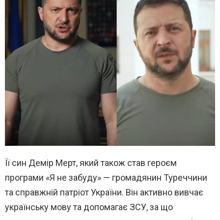
Її син Демір Мерт, який також став героєм
програми «Я не забуду» — громадянин Туреччини
та справжній патріот України. Він активно вивчає
українську мову та допомагає ЗСУ, за що