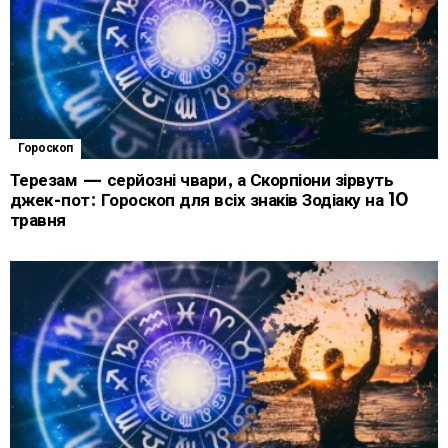
Гороскоп
Терезам — серйозні чвари, а Скорпіони зірвуть
джек-пот: Гороскоп для всіх знаків Зодіаку на 10
травня