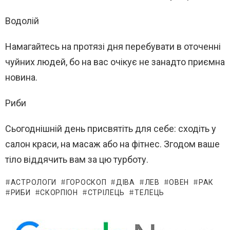
Водолій
Намагайтесь на протязі дня перебувати в оточенні
чуйних людей, бо на вас очікує не занадто приємна
новина.
Риби
Сьогоднішній день присвятіть для себе: сходіть у
салон краси, на масаж або на фітнес. Згодом ваше
тіло віддячить вам за цю турботу.
АСТРОЛОГИ
ГОРОСКОП
ДІВА
ЛЕВ
ОВЕН
РАК
РИБИ
СКОРПІОН
СТРІЛЕЦЬ
ТЕЛЕЦЬ