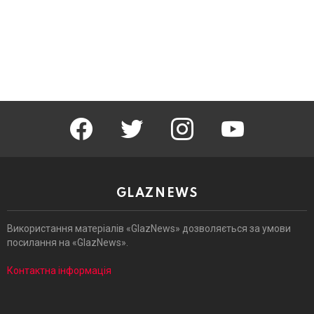
facebook
twitter
instagram
youtube
GLAZNEWS
Використання матеріалів «GlazNews» дозволяється за умови
посилання на «GlazNews».
Контактна інформація