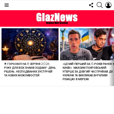
FOLLOW
SEARC
L
US
Menu
ОСТАННІ
СТАТТІ
🌟 ГОРОСКОП НА 8 СЕРПНЯ 2026
«ЦЕ МІЙ ПЕРШИЙ ЗА 15 РОКІВ РАНОК 
РОКУ ДЛЯ ВСІХ ЗНАКІВ ЗОДІАКУ: ДЕНЬ
КИЄВІ»: МАКСИМ ПОКРОВСЬКИЙ
РІШЕНЬ, НЕСПОДІВАНИХ ЗУСТРІЧЕЙ
УПЕРШЕ ЗА ДОВГИЙ ЧАС ПРИЇХАВ ДО
ТА НОВИХ МОЖЛИВОСТЕЙ
УКРАЇНИ ТА ВИКЛИКАВ БУРХЛИВУ
РЕАКЦІЮ В МЕРЕЖІ