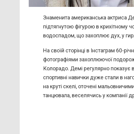
Знаменита американська актриса Д
підтягнутою фігурою в крихітному чо
водоспадом, що захоплює дух, у гирл
На своїй сторінці в Інстаграм 60-річ
фотографіями захоплюючої подорожі
Колорадо. Демі регулярно показує в 
спортивні навички дуже стали в нагод
на круті скелі, оточені мальовничим
танцювала, веселячись у компанії др