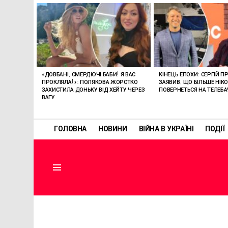
ОСТАННІ
СТАТТІ
«ДОВБАНІ, СМЕРДЮЧІ БАБИ! Я ВАС
КІНЕЦЬ ЕПОХИ: СЕРГІЙ П
ПРОКЛЯЛА!»: ПОЛЯКОВА ЖОРСТКО
ЗАЯВИВ, ЩО БІЛЬШЕ НІК
ЗАХИСТИЛА ДОНЬКУ ВІД ХЕЙТУ ЧЕРЕЗ
ПОВЕРНЕТЬСЯ НА ТЕЛЕБ
ВАГУ
ГОЛОВНА
НОВИНИ
ВІЙНА В УКРАЇНІ
ПОДІЇ
Menu