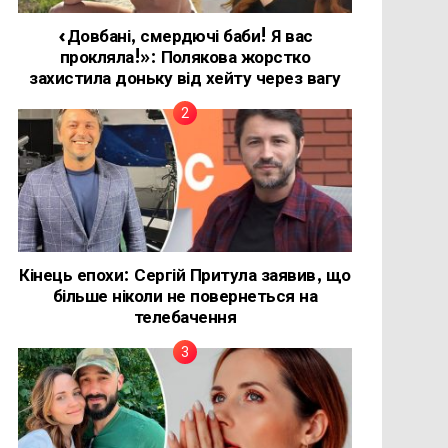
«Довбані, смердючі баби! Я вас
прокляла!»: Полякова жорстко
захистила доньку від хейту через вагу
Кінець епохи: Сергій Притула заявив, що
більше ніколи не повернеться на
телебачення