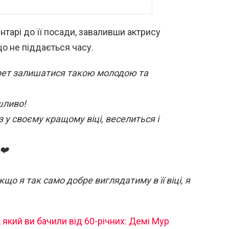
тарі до її посади, заваливши актрису
що не піддається часу.
крет залишатися такою молодою та
шливо!
 у своєму кращому віці, веселиться і
❤️
о я так само добре виглядатиму в її віці, я
який ви бачили від 60-річних: Демі Мур