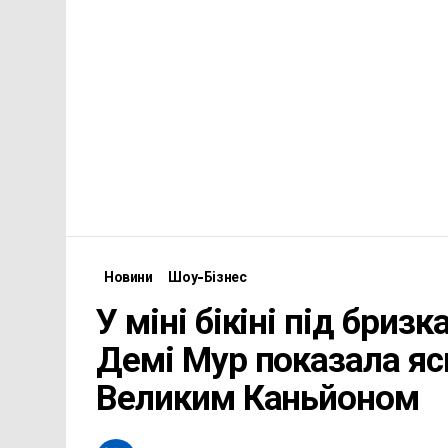
Новини
Шоу-Бізнес
У міні бікіні під бри
Демі Мур показала яс
Великим Каньйоном