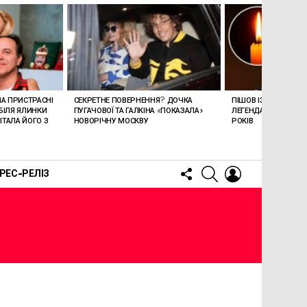
ЛА ПРИСТРАСНІ
СЕКРЕТНЕ ПОВЕРНЕННЯ? ДОЧКА
ПІШОВ ІЗ ЖИТТЯ СТЕ
БІЛЯ ЯЛИНКИ
ПУГАЧОВОЇ ТА ГАЛКІНА «ПОКАЗАЛА»
ЛЕГЕНДАРНОМУ СПІ
ТАЛА ЙОГО З
НОВОРІЧНУ МОСКВУ
РОКІВ
FOLLOW
SEARCH
LOGIN
РЕС-РЕЛІЗ
US