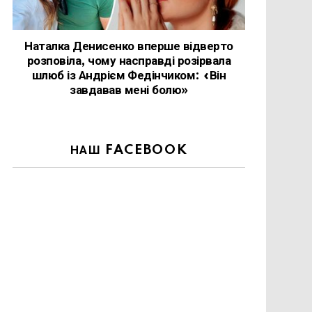
Наталка Денисенко вперше відверто
розповіла, чому насправді розірвала
шлюб із Андрієм Федінчиком: «Він
завдавав мені болю»
НАШ FACEBOOK