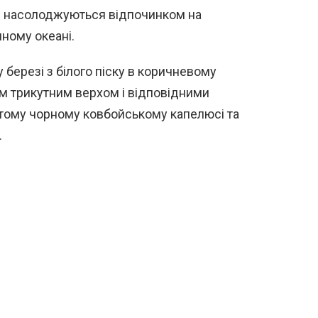
ян насолоджуються відпочинком на
чному океані.
березі з білого піску в коричневому
тним трикутним верхом і відповідними
атому чорному ковбойському капелюсі та
.