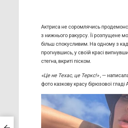
Актриса не соромлячись продемонст
з нижнього ракурсу. Її розпущене м
більш спокусливим. На одному з кад
прогнувшись, у своїй красі випнувши 
стегна, вкриті піском.
«Це не Техас, це Теркс!»
, — написал
фото казкову красу бірюзової гладі 
тня