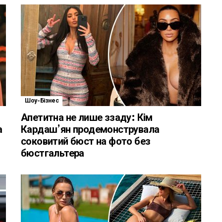
Шоу-Бізнес
Апетитна не лише ззаду: Кім
а
Кардаш’ян продемонструвала
соковитий бюст на фото без
бюстгальтера