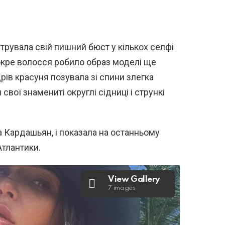
рувала свій пишний бюст у кількох селфі
окре волосся робило образ моделі ще
рів красуня позувала зі спини злегка
свої знамениті округлі сідниці і стрункі
а Кардашьян, і показала на останньому
Атлантики.
View Gallery
7 images