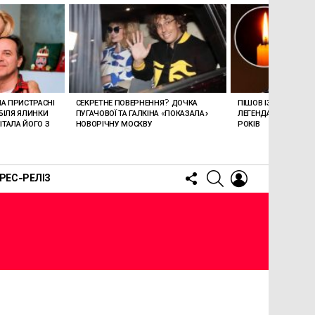
ЛА ПРИСТРАСНІ
СЕКРЕТНЕ ПОВЕРНЕННЯ? ДОЧКА
ПІШОВ ІЗ ЖИТТЯ СТЕ
БІЛЯ ЯЛИНКИ
ПУГАЧОВОЇ ТА ГАЛКІНА «ПОКАЗАЛА»
ЛЕГЕНДАРНОМУ СПІ
ТАЛА ЙОГО З
НОВОРІЧНУ МОСКВУ
РОКІВ
FOLLOW
SEARCH
LOGIN
РЕС-РЕЛІЗ
US