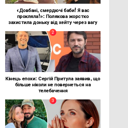
«Довбані, смердючі баби! Я вас
прокляла!»: Полякова жорстко
захистила доньку від хейту через вагу
Кінець епохи: Сергій Притула заявив, що
більше ніколи не повернеться на
телебачення