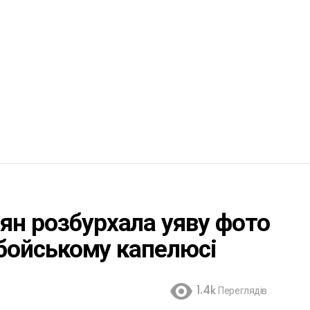
ян розбурхала уяву фото
овбойському капелюсі
1.4k
Переглядів