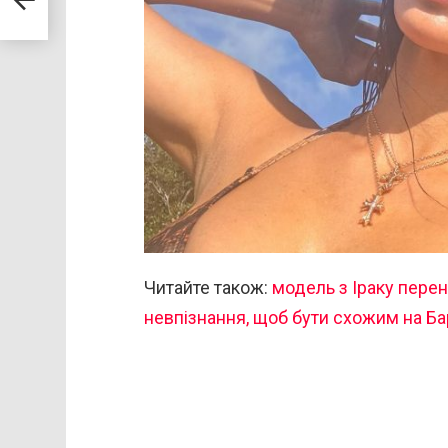
Читайте також:
модель з Іраку перен
невпізнання, щоб бути схожим на Ба