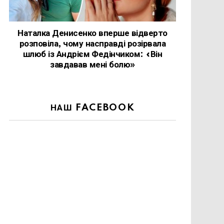
Наталка Денисенко вперше відверто
розповіла, чому насправді розірвала
шлюб із Андрієм Федінчиком: «Він
завдавав мені болю»
НАШ FACEBOOK