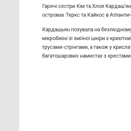
Гарячі сестри Кім та Хлоя Кардаш’
островах Теркс та Кайкос в Атланти
Кардашьян позувала на безлюдному 
мікробікіні зі зміїної шкіри з крихі
трусами-стрінгами, а також у крисл
багатошарових намистах з хрестами