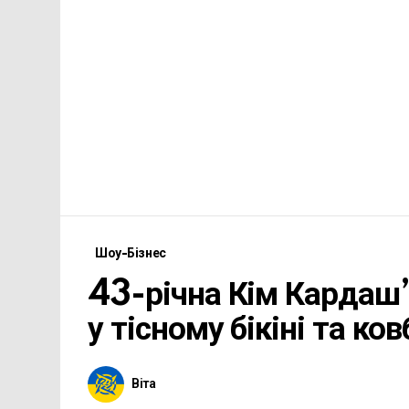
Шоу-Бізнес
43-річна Кім Кардаш’
у тісному бікіні та к
Віта