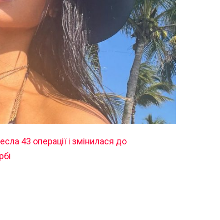
есла 43 операції і змінилася до
рбі