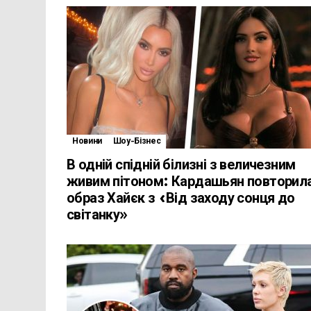
Новини
Шоу-Бізнес
В одній спідній білизні з величезним
живим пітоном: Кардашьян повторил
образ Хайєк з «Від заходу сонця до
світанку»