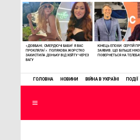
ОСТАННІ
СТАТТІ
«ДОВБАНІ, СМЕРДЮЧІ БАБИ! Я ВАС
КІНЕЦЬ ЕПОХИ: СЕРГІЙ П
ПРОКЛЯЛА!»: ПОЛЯКОВА ЖОРСТКО
ЗАЯВИВ, ЩО БІЛЬШЕ НІК
ЗАХИСТИЛА ДОНЬКУ ВІД ХЕЙТУ ЧЕРЕЗ
ПОВЕРНЕТЬСЯ НА ТЕЛЕБ
ВАГУ
ГОЛОВНА
НОВИНИ
ВІЙНА В УКРАЇНІ
ПОДІЇ
Menu