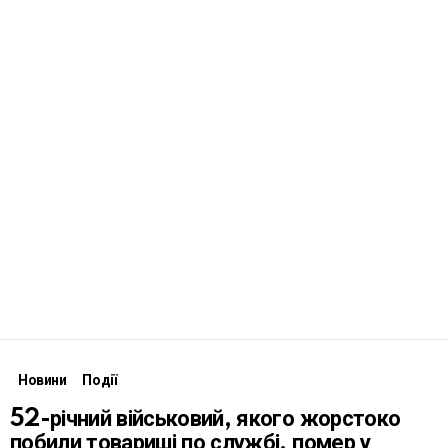
Новини
Події
52-річний військовий, якого жорстоко
побили товариші по службі, помер у