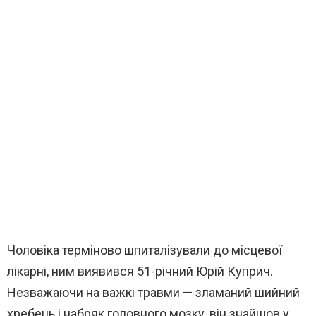
Чоловіка терміново шпиталізували до місцевої
лікарні, ним виявився 51-річний Юрій Куприч.
Незважаючи на важкі травми — зламаний шийний
хребець і набряк головного мозку, він знайшов у