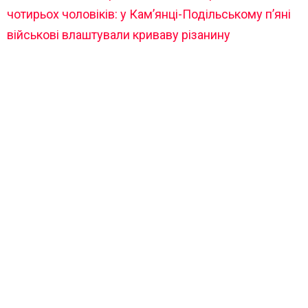
чотирьох чоловіків: у Кам’янці-Подільському п’яні
військові влаштували криваву різанину