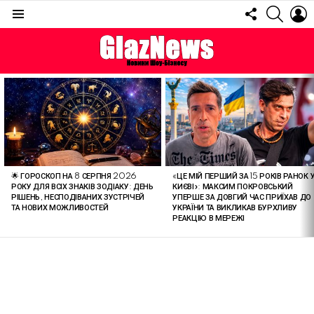
FOLLOW
SEARC
L
US
Menu
ОСТАННІ
СТАТТІ
🌟 ГОРОСКОП НА 8 СЕРПНЯ 2026
«ЦЕ МІЙ ПЕРШИЙ ЗА 15 РОКІВ РАНОК 
РОКУ ДЛЯ ВСІХ ЗНАКІВ ЗОДІАКУ: ДЕНЬ
КИЄВІ»: МАКСИМ ПОКРОВСЬКИЙ
РІШЕНЬ, НЕСПОДІВАНИХ ЗУСТРІЧЕЙ
УПЕРШЕ ЗА ДОВГИЙ ЧАС ПРИЇХАВ ДО
ТА НОВИХ МОЖЛИВОСТЕЙ
УКРАЇНИ ТА ВИКЛИКАВ БУРХЛИВУ
РЕАКЦІЮ В МЕРЕЖІ