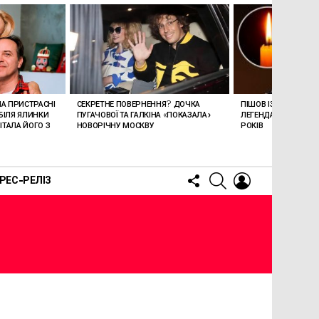
ПІШОВ ІЗ ЖИТТЯ СТЕ
ЛА ПРИСТРАСНІ
СЕКРЕТНЕ ПОВЕРНЕННЯ? ДОЧКА
ЛЕГЕНДАРНОМУ СПІ
БІЛЯ ЯЛИНКИ
ПУГАЧОВОЇ ТА ГАЛКІНА «ПОКАЗАЛА»
РОКІВ
ТАЛА ЙОГО З
НОВОРІЧНУ МОСКВУ
FOLLOW
SEARCH
LOGIN
РЕС-РЕЛІЗ
US