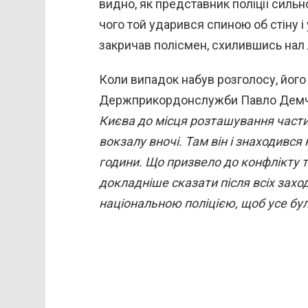
видно, як представник поліції сильн
чого той ударився спиною об стіну і
закричав полісмен, схилившись нал 
Коли випадок набув розголосу, його
Держприкордонслужби Павло Дем
Києва до місця розташування частин
вокзалу вночі. Там він і знаходивс
години. Що призвело до конфлікту 
докладніше сказати після всіх заход
національною поліцією, щоб усе бул