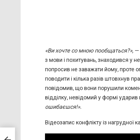
«Ви хочте со мною пообщаться?»,
— 
з мови і похитувань, знаходився у н
попросив не заважати йому, проте о
поводити і кілька разів штовхнув пр
повідомив, що вони порушили коменд
відділку, невідомий у формі ударив
ошибаєшся!».
Відеозапис конфлікту із нагрудної к
ова,
В
на в