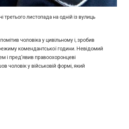
і третього листопада на одній із вулиць
омітив чоловіка у цивільному і, зробив
ежиму комендантської години. Невідомий
ем і пред’явив правоохоронцеві
ов чоловік у військовій формі, який