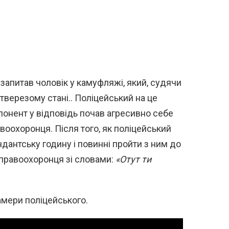
запитав чоловік у камуфляжі, який, судячи
етверезому стані.. Поліцейський на це
понент у відповідь почав агресивно себе
авоохоронця. Після того, як поліцейський
антську годину і повинні пройти з ним до
 правоохоронця зі словами:
«Отут ти
амери поліцейського.