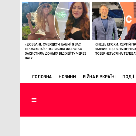
ОСТАННІ
СТАТТІ
«ДОВБАНІ, СМЕРДЮЧІ БАБИ! Я ВАС
КІНЕЦЬ ЕПОХИ: СЕРГІЙ П
ПРОКЛЯЛА!»: ПОЛЯКОВА ЖОРСТКО
ЗАЯВИВ, ЩО БІЛЬШЕ НІК
ЗАХИСТИЛА ДОНЬКУ ВІД ХЕЙТУ ЧЕРЕЗ
ПОВЕРНЕТЬСЯ НА ТЕЛЕБ
ВАГУ
ГОЛОВНА
НОВИНИ
ВІЙНА В УКРАЇНІ
ПОДІЇ
Menu