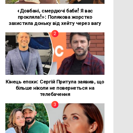
«Довбані, смердючі баби! Я вас
прокляла!»: Полякова жорстко
захистила доньку від хейту через вагу
Кінець епохи: Сергій Притула заявив, що
більше ніколи не повернеться на
телебачення