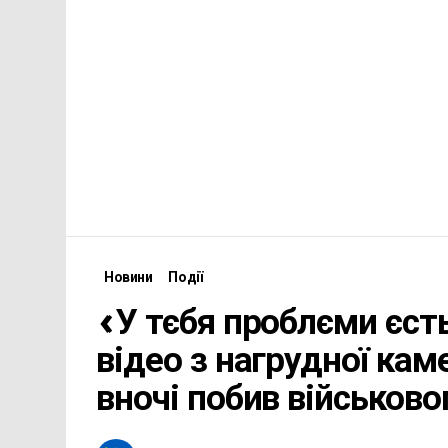
Новини
Події
«У тєбя проблєми єст
відео з нагрудної кам
вночі побив військово