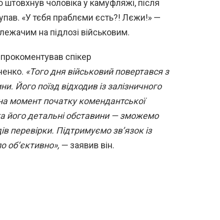
о штовхнув чоловіка у камуфляжі, після
 упав. «У тєбя праблєми єсть?! Лєжи!» —
лежачим на підлозі військовим.
 прокоментував спікер
ченко.
«Того дня військовий повертався з
и. Його поїзд відходив із залізничного
я на момент початку комендантської
та його детальні обставини — зможемо
ів перевірки. Підтримуємо зв’язок із
о об’єктивно»,
— заявив він.