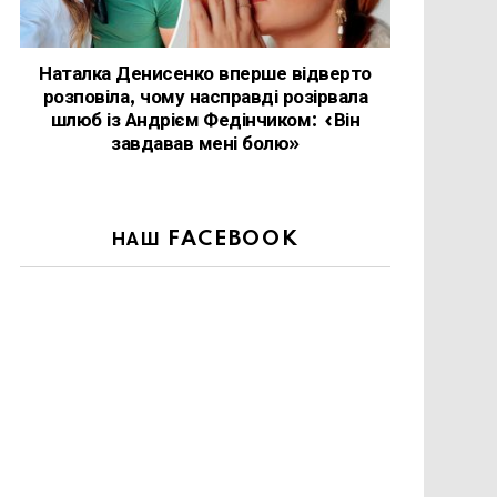
Наталка Денисенко вперше відверто
розповіла, чому насправді розірвала
шлюб із Андрієм Федінчиком: «Він
завдавав мені болю»
НАШ FACEBOOK