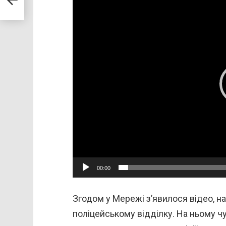
и
д
е
о
п
л
е
е
р
00:00
Згодом у Мережі з’явилося відео, н
поліцейському відділку. На ньому чу