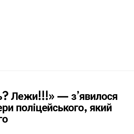
ь? Лежи!!!» — з’явилося
ери поліцейського, який
го