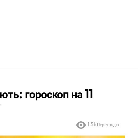
ють: гороскоп на 11
у
1.5k
Переглядів