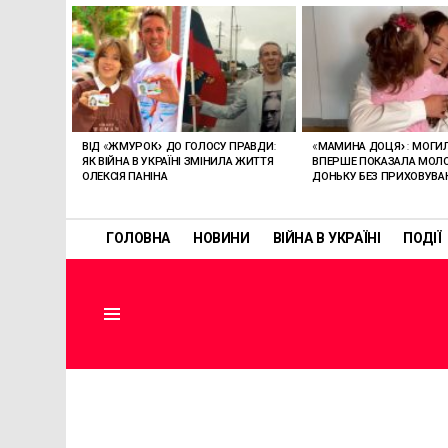
ОСТАННІ
СТАТТІ
ВІД «ЖМУРОК» ДО ГОЛОСУ ПРАВДИ:
«МАМИНА ДОЦЯ»: МОГИ
ЯК ВІЙНА В УКРАЇНІ ЗМІНИЛА ЖИТТЯ
ВПЕРШЕ ПОКАЗАЛА МО
ОЛЕКСІЯ ПАНІНА
ДОНЬКУ БЕЗ ПРИХОВУВА
ГОЛОВНА
НОВИНИ
ВІЙНА В УКРАЇНІ
ПОДІЇ
Menu