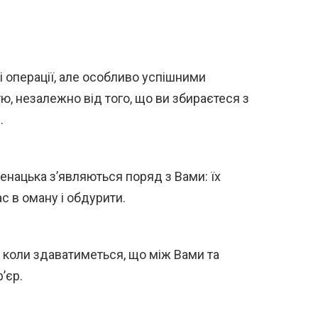
 операції, але особливо успішними
ю, незалежно від того, що ви збираєтеся з
.
ненацька з’являються поряд з Вами: їх
с в оману і обдурити.
 коли здаватиметься, що між Вами та
’єр.