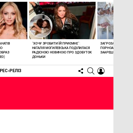
АНАТІВ
“ХОЧУ ЗРОБИТИ ЇЙ ПРИЄМНЕ”:
ЗАГРОЗА 15 РОКІВ В’
ОЮ
НАТАЛІЯ МОГИЛЕВСЬКА ПОДІЛИЛАСЯ
ПОРНОАКТОРКА БОН
ОБРАЗ
РАДІСНОЮ НОВИНОЮ ПРО ЗДОБУТОК
ЗААРЕШТОВАНА НА Б
ЕО)
ДОНЬКИ
FOLLOW
SEARCH
LOGIN
РЕС-РЕЛІЗ
US