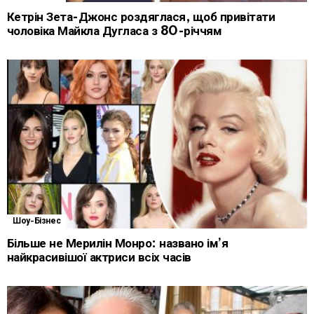
Кетрін Зета-Джонс роздяглася, щоб привітати
чоловіка Майкла Дугласа з 80-річчям
Шоу-Бізнес
Більше не Мерилін Монро: названо ім’я
найкрасивішої актриси всіх часів