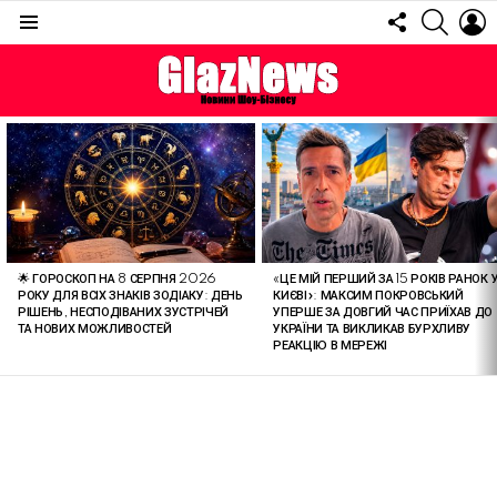
FOLLOW
SEARC
L
US
Menu
ОСТАННІ
СТАТТІ
🌟 ГОРОСКОП НА 8 СЕРПНЯ 2026
«ЦЕ МІЙ ПЕРШИЙ ЗА 15 РОКІВ РАНОК 
РОКУ ДЛЯ ВСІХ ЗНАКІВ ЗОДІАКУ: ДЕНЬ
КИЄВІ»: МАКСИМ ПОКРОВСЬКИЙ
РІШЕНЬ, НЕСПОДІВАНИХ ЗУСТРІЧЕЙ
УПЕРШЕ ЗА ДОВГИЙ ЧАС ПРИЇХАВ ДО
ТА НОВИХ МОЖЛИВОСТЕЙ
УКРАЇНИ ТА ВИКЛИКАВ БУРХЛИВУ
РЕАКЦІЮ В МЕРЕЖІ