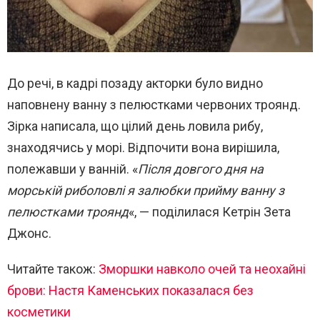
До речі, в кадрі позаду акторки було видно
наповнену ванну з пелюстками червоних троянд.
Зірка написала, що цілий день ловила рибу,
знаходячись у морі. Відпочити вона вирішила,
полежавши у ванній. «
Після довгого дня на
морській риболовлі я залюбки прийму ванну з
пелюстками троянд
«, — поділилася Кетрін Зета
Джонс.
Читайте також:
Зморшки навколо очей та неохайні
брови: Настя Каменських показалася без
косметики