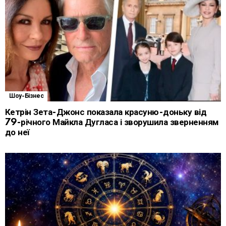
Шоу-Бізнес
Кетрін Зета-Джонс показала красуню-доньку від
79-річного Майкла Дугласа і зворушила зверненням
до неї