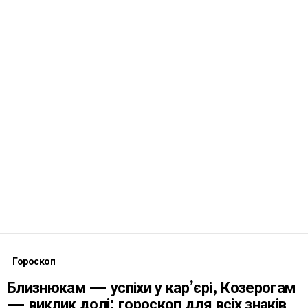
Гороскоп
Близнюкам — успіхи у кар’єрі, Козерогам
— виклик долі: гороскоп для всіх знаків