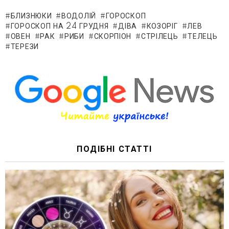
БЛИЗНЮКИ
ВОДОЛІЙ
ГОРОСКОП
ГОРОСКОП НА 24 ГРУДНЯ
ДІВА
КОЗОРІГ
ЛЕВ
ОВЕН
РАК
РИБИ
СКОРПІОН
СТРІЛЕЦЬ
ТЕЛЕЦЬ
ТЕРЕЗИ
ПОДІБНІ СТАТТІ