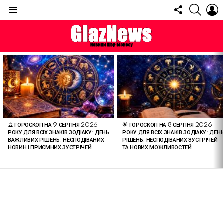
FOLLOW
SEARC
L
US
Menu
ОСТАННІ
СТАТТІ
🔮 ГОРОСКОП НА 9 СЕРПНЯ 2026
🌟 ГОРОСКОП НА 8 СЕРПНЯ 2026
РОКУ ДЛЯ ВСІХ ЗНАКІВ ЗОДІАКУ: ДЕНЬ
РОКУ ДЛЯ ВСІХ ЗНАКІВ ЗОДІАКУ: ДЕН
ВАЖЛИВИХ РІШЕНЬ, НЕСПОДІВАНИХ
РІШЕНЬ, НЕСПОДІВАНИХ ЗУСТРІЧЕЙ
НОВИН І ПРИЄМНИХ ЗУСТРІЧЕЙ
ТА НОВИХ МОЖЛИВОСТЕЙ