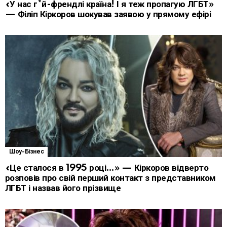
«У нас г*й-френдлі країна! І я теж пропагую ЛГБТ»
— Філіп Кіркоров шокував заявою у прямому ефірі
Шоу-Бізнес
«Це сталося в 1995 році…» — Кіркоров відверто
розповів про свій перший контакт з представником
ЛГБТ і назвав його прізвище