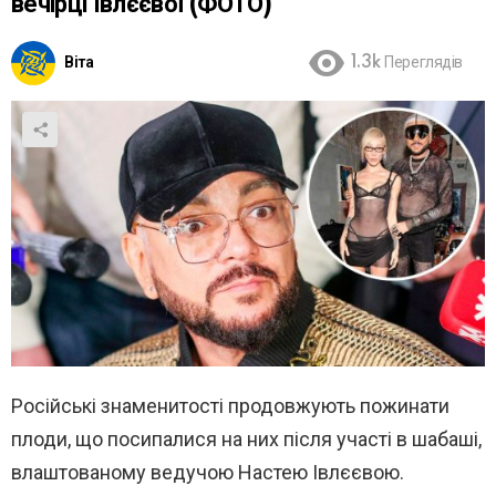
вечірці Івлєєвої (ФОТО)
Віта
1.3k
Переглядів
Російські знаменитості продовжують пожинати
плоди, що посипалися на них після участі в шабаші,
влаштованому ведучою Настею Івлєєвою.