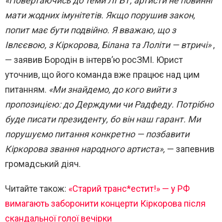
«Повертаючись до теми ЛГБТ, артисти не повинні
мати жодних імунітетів. Якщо порушив закон,
попит має бути подвійно. Я вважаю, що з
Івлєєвою, з Кіркорова, Білана та Лоліти — втричі»
,
— заявив Бородін в інтерв’ю росЗМІ. Юрист
уточнив, що його команда вже працює над цим
питанням.
«Ми знайдемо, до кого вийти з
пропозицією: до Держдуми чи Радфеду. Потрібно
буде писати президенту, бо він наш гарант. Ми
порушуємо питання конкретно — позбавити
Кіркорова звання народного артиста»,
— запевнив
громадський діяч.
Читайте також:
«Старий транс*естит!» — у РФ
вимагають заборонити концерти Кіркорова після
скандальної голої вечірки