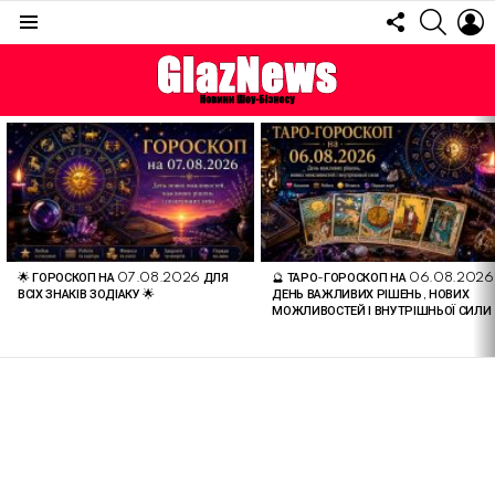
FOLLOW
SEARC
L
US
Menu
ОСТАННІ
СТАТТІ
🌟 ГОРОСКОП НА 07.08.2026 ДЛЯ
🔮 ТАРО-ГОРОСКОП НА 06.08.2026
ВСІХ ЗНАКІВ ЗОДІАКУ 🌟
ДЕНЬ ВАЖЛИВИХ РІШЕНЬ, НОВИХ
МОЖЛИВОСТЕЙ І ВНУТРІШНЬОЇ СИЛИ