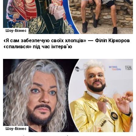
Шоу-Бізнес
«Я сам забезпечую своїх хлопців» — Філіп Кіркоров
«спалився» під час інтерв’ю
Шоу-Бізнес