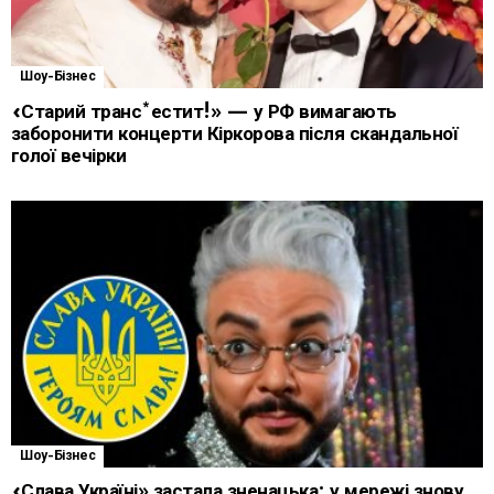
Шоу-Бізнес
«Старий транс*естит!» — у РФ вимагають
заборонити концерти Кіркорова після скандальної
голої вечірки
Шоу-Бізнес
«Слава Україні» застала зненацька: у мережі знову