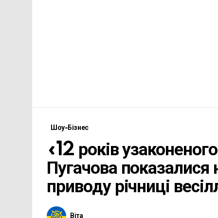
Шоу-Бізнес
«12 років узаконеног
Пугачова показалися 
приводу річниці весіл
Віта