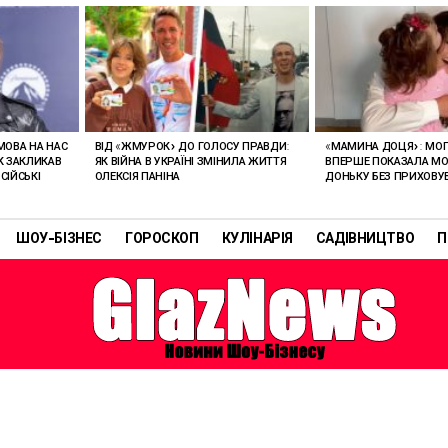
 МОВА НА НАС
ВІД «ЖМУРОК» ДО ГОЛОСУ ПРАВДИ:
«МАМИНА ДОЦЯ»: МО
АК ЗАКЛИКАВ
ЯК ВІЙНА В УКРАЇНІ ЗМІНИЛА ЖИТТЯ
ВПЕРШЕ ПОКАЗАЛА М
СІЙСЬКІ
ОЛЕКСІЯ ПАНІНА
ДОНЬКУ БЕЗ ПРИХОВУ
ШОУ-БІЗНЕС
ГОРОСКОП
КУЛІНАРІЯ
САДІВНИЦТВО
П