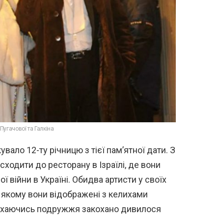
угачової та Галкіна
вало 12-ту річницю з тієї пам’ятної дати. З
ходити до ресторану в Ізраїлі, де вони
 війни в Україні. Обидва артисти у своїх
 якому вони відображені з келихами
міхаючись подружжя закохано дивилося