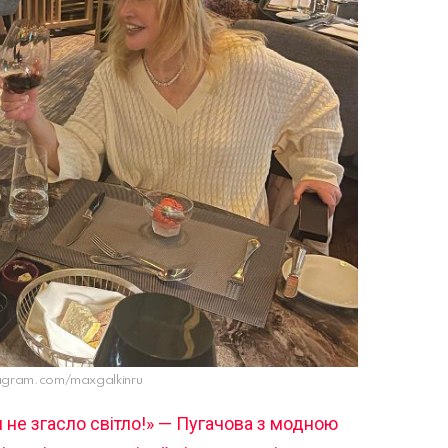
agram.com/maxgalkinru
 не згасло світло!» — Пугачова з модною