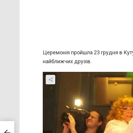
Церемонія пройшла 23 грудня в Куту
найближчих друзів.
себе
сля