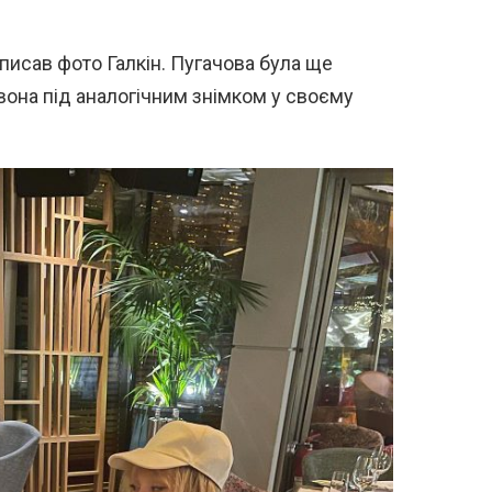
писав фото Галкін. Пугачова була ще
вона під аналогічним знімком у своєму