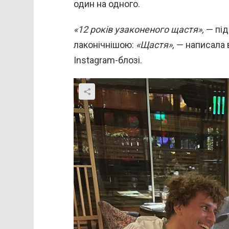
один на одного.
«12 років узаконеного щастя»,
— під
лаконічнішою:
«Щастя»,
— написала 
Instagram-блозі.