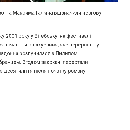
вої та Максима Галкіна відзначили чергову
у 2001 року у Вітебську: на фестивалі
іж почалося спілкування, яке переросло у
имадонна розлучилася з Пилипом
обранцем. Згодом закохані перестали
з десятиліття після початку роману