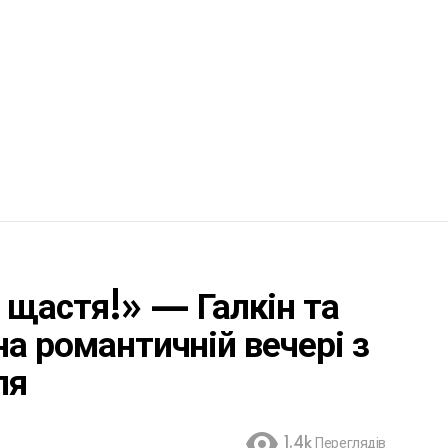
о щастя!» — Галкін та
на романтичній вечері з
ля
1.4k
Переглядів