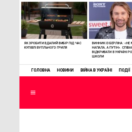
ОСТАННІ
СТАТТІ
ЯК ЗРОБИТИ ВДАЛИЙ ВИБІР ПІД ЧАС
ВИННИК ІЗ БЕРЛІНА: «НЕ
КУПІВЛІ ВУГІЛЬНОГО ГРИЛЯ
НАПАЛА, А ПУТІН». СПІВ
ВІДКРИВАТИ В УКРАЇНІ РО
ШКОЛИ
ГОЛОВНА
НОВИНИ
ВІЙНА В УКРАЇНІ
ПОДІЇ
Menu