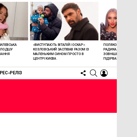
ГИЛЕВСЬКА
«ВИСТУПАЮТЬ ВІТАЛІЙ І ОСКАР»:
ПОЛЯКОВА ВРАЗИЛА
ОЛОДШУ
КОЗЛОВСЬКИЙ ЗАСПІВАВ РАЗОМ ІЗ
РАДИКАЛЬНОЮ ЗМІ
ВАННЯ
МАЛЕНЬКИМ СИНОМ ПРОСТО В
ЗОВНІШНОСТІ: НОВИ
ЦЕНТРІ КИЄВА.
ПІДІРВАВ МЕРЕЖУ (В
FOLLOW
SEARCH
LOGIN
РЕС-РЕЛІЗ
US