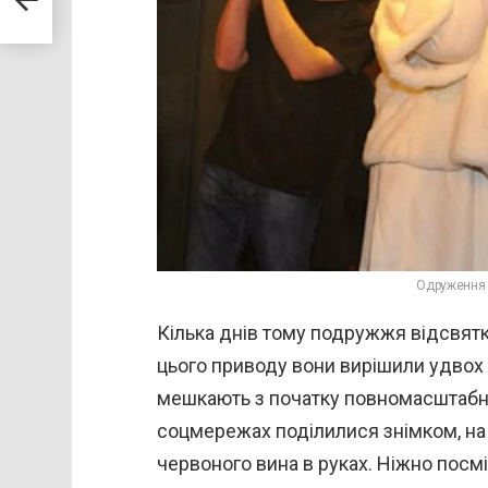
Одруження П
Кілька днів тому подружжя відсвятку
цього приводу вони вирішили удвох с
мешкають з початку повномасштабної
соцмережах поділилися знімком, на
червоного вина в руках. Ніжно пос