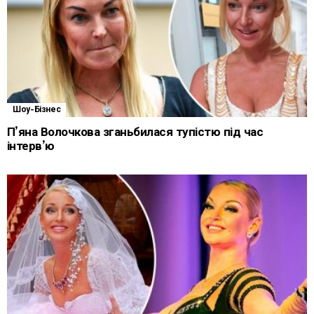
Шоу-Бізнес
П’яна Волочкова зганьбилася тупістю під час
інтерв’ю