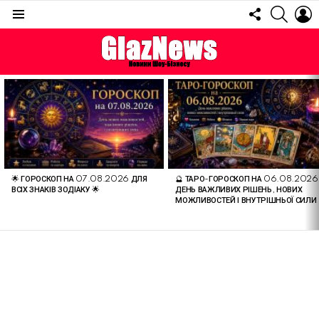
FOLLOW
SEARC
L
US
Menu
ОСТАННІ
СТАТТІ
🌟 ГОРОСКОП НА 07.08.2026 ДЛЯ
🔮 ТАРО-ГОРОСКОП НА 06.08.2026
ВСІХ ЗНАКІВ ЗОДІАКУ 🌟
ДЕНЬ ВАЖЛИВИХ РІШЕНЬ, НОВИХ
МОЖЛИВОСТЕЙ І ВНУТРІШНЬОЇ СИЛИ