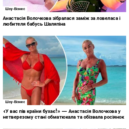
Шоу-Бізнес
Анастасія Волочкова зібралася заміж за ловеласа і
любителя бабусь Шаляпіна
Шоу-Бізнес
«У вас пів країни бухає!» — Анастасія Волочкова у
нетверезому стані обматюкала та обізвала росіянок