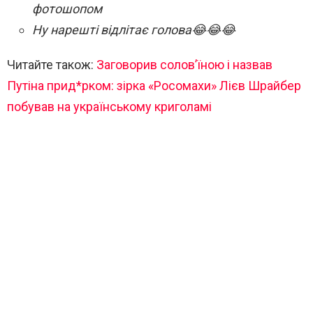
фотошопом
Ну нарешті відлітає голова😂😂😂
Читайте також:
Заговорив солов’їною і назвав
Путіна прид*рком: зірка «Росомахи» Лієв Шрайбер
побував на українському криголамі