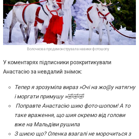
Волочкова продемонструвала навики фотошопу
У коментарях підписники розкритикували
Анастасію за невдалий знімок:
Тепер я зрозуміла вираз »Очі на жо@у натягну
і моргати примушу »🤣🤣🤣
Поправте Анастасію шию фото-шопом! А то
таке враження, що шия окремо від голови
вже на Мальдіви рушила
З шиєю що? Оленка взагалі не морочиться з