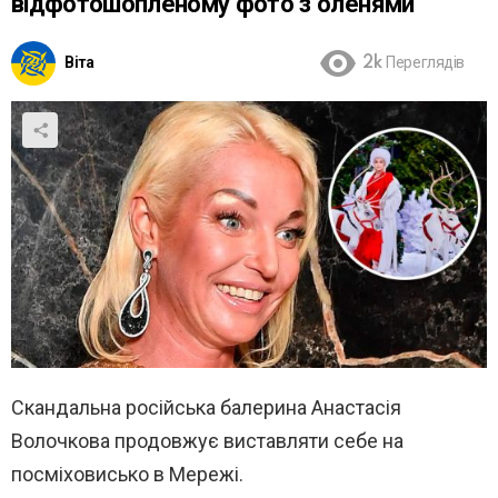
відфотошопленому фото з оленями
Віта
2k
Переглядів
Скандальна російська балерина Анастасія
Волочкова продовжує виставляти себе на
посміховисько в Мережі.