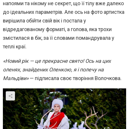
напоями та нікому не секрет, що її тілу вже далеко
до ідеальних параметрів. Але ось на фото артистка
вирішила обійти свій вік і постала у
відредагованому форматі, а голова, яка трохи
змістилася в бік, за її словами помандрувала у
теплі краї.
«Новий рік — це прекрасне свято! Ось на цих
оленях, знайдених Оленкою, я і полечу на
Мальдіви»
— підписала своє творіння Волочкова.