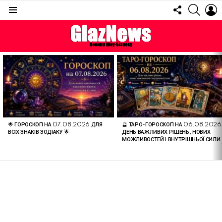
FOLLOW
SEARC
L
US
Menu
ОСТАННІ
СТАТТІ
🌟 ГОРОСКОП НА 07.08.2026 ДЛЯ
🔮 ТАРО-ГОРОСКОП НА 06.08.2026
ВСІХ ЗНАКІВ ЗОДІАКУ 🌟
ДЕНЬ ВАЖЛИВИХ РІШЕНЬ, НОВИХ
МОЖЛИВОСТЕЙ І ВНУТРІШНЬОЇ СИЛИ