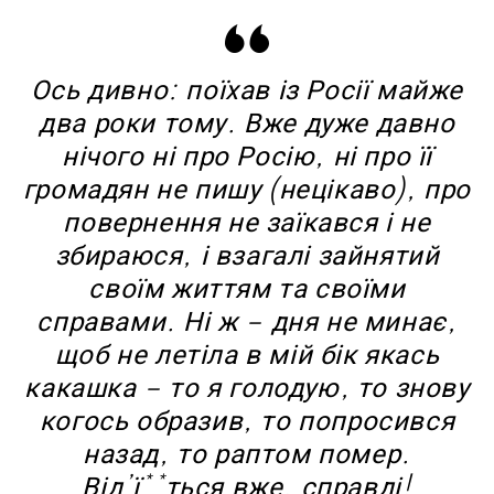
Ось дивно: поїхав із Росії майже
два роки тому. Вже дуже давно
нічого ні про Росію, ні про її
громадян не пишу (нецікаво), про
повернення не заїкався і не
збираюся, і взагалі зайнятий
своїм життям та своїми
справами. Ні ж – дня не минає,
щоб не летіла в мій бік якась
какашка – то я голодую, то знову
когось образив, то попросився
назад, то раптом помер.
Від’ї**ться вже, справді!