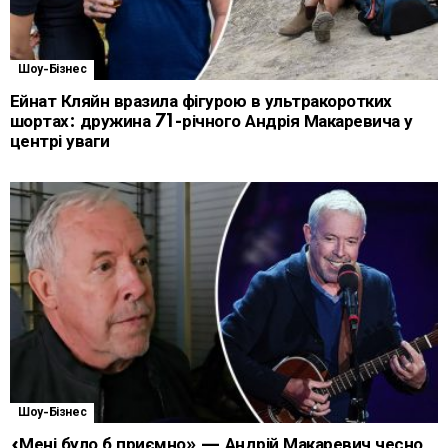
Шоу-Бізнес
Ейнат Кляйн вразила фігурою в ультракоротких
шортах: дружина 71-річного Андрія Макаревича у
центрі уваги
Шоу-Бізнес
«Мені було б приємно» — Андрій Макаревич чесно