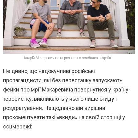
Андрій Макаревич на порозі свого особняка в Ізраїлі
Не дивно, що надокучливі російські
пропагандисти, які без перестанку запускають
фейки про мрії Макаревича повернутися у країну-
терористку, викликають у нього лише огиду і
роздратування. Нещодавно він вирішив
прокоментувати такі «вкиди» на своїй сторінці у
соцмережі: